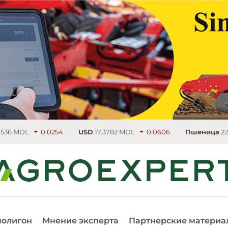
USD
17.3782 MDL
0.0606
Пшеница
220.5 €/т
5.25
Р
полигон
Мнение эксперта
Партнерские материа