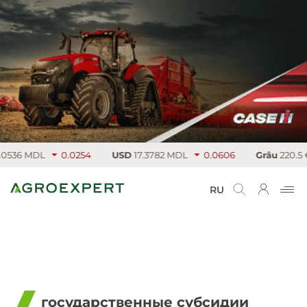
DL
0.0254
USD
17.3782 MDL
0.0606
Grâu
220.5 €/т
5.
RU
государственные субсидии