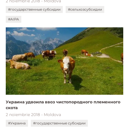
2 noiembrie 2018 - Moldova
#государственные субсидии
#сельхозсубсидии
#AIPA
Украина удвоила ввоз чистопородного племенного
скота
2 noiembrie 2018 - Moldova
#Украина
#государственные субсидии