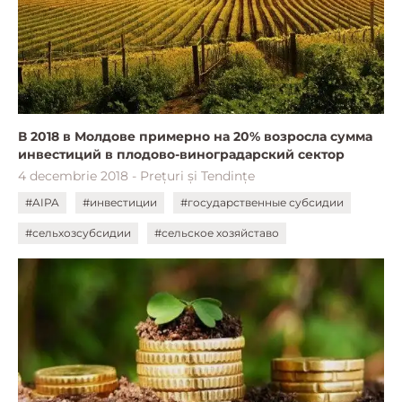
В 2018 в Молдове примерно на 20% возросла сумма
инвестиций в плодово-виноградарский сектор
4 decembrie 2018 - Prețuri și Tendințe
#AIPA
#инвестиции
#государственные субсидии
#сельхозсубсидии
#сельское хозяйставо