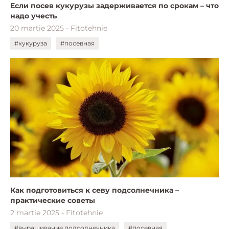
Если посев кукурузы задерживается по срокам – что
надо учесть
20 martie 2025 - Fitotehnie
#кукуруза
#посевная
Как подготовиться к севу подсолнечника –
практические советы
2 martie 2025 - Fitotehnie
#выращивание подсолнечника
#посевная