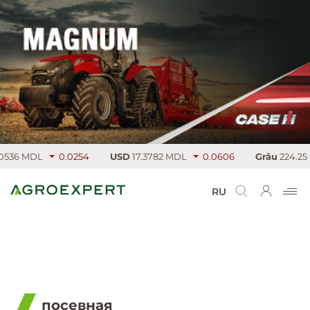
DL
0.0254
USD
17.3782 MDL
0.0606
Grâu
224.25 €/т
3
RU
посевная