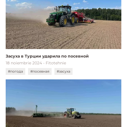
Засуха в Турции ударила по посевной
18 noiembrie 2024 - Fitotehnie
#погода
#посевная
#засуха