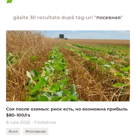
găsite 30 rezultate după tag-uri "
посевная
"
Соя после озимых: риск есть, но возможна прибыль
$80–100/га
8 iulie 2026 - Fitotehnie
#соя
#посевная