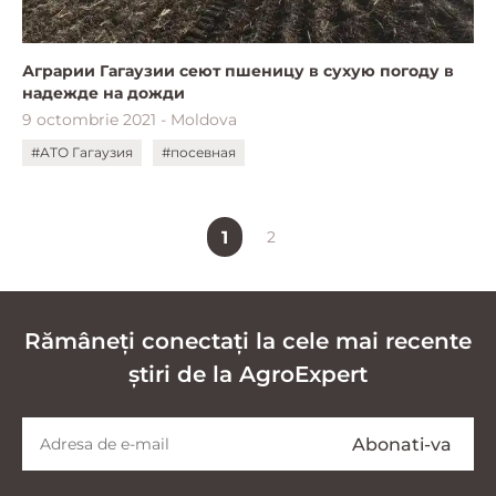
Аграрии Гагаузии сеют пшеницу в сухую погоду в
надежде на дожди
9 octombrie 2021 - Moldova
#АТО Гагаузия
#посевная
1
2
Rămâneți conectați la cele mai recente
știri de la AgroExpert