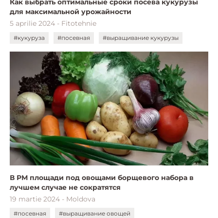
Как выбрать оптимальные сроки посева кукурузы
для максимальной урожайности
5 aprilie 2024 - Fitotehnie
#кукуруза
#посевная
#выращивание кукурузы
В РМ площади под овощами борщевого набора в
лучшем случае не сократятся
19 martie 2024 - Moldova
#посевная
#выращивание овощей