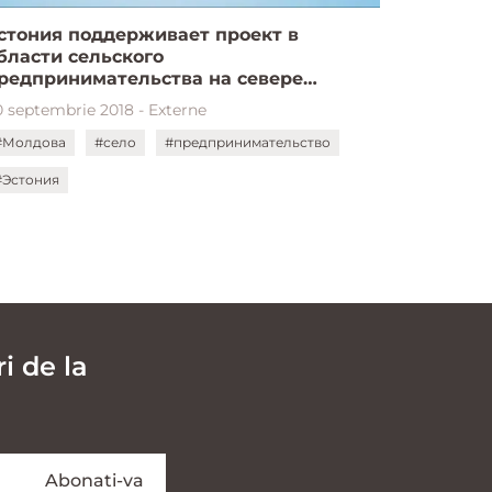
стония поддерживает проект в
бласти сельского
редпринимательства на севере
олдовы
0 septembrie 2018 - Externe
#Молдова
#село
#предпринимательство
#Эстония
i de la