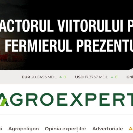
EUR
20.0493 MDL
0
USD
17.3737 MDL
0
Grâu
223
i
Agropoligon
Opinia experților
Advertoriale
A