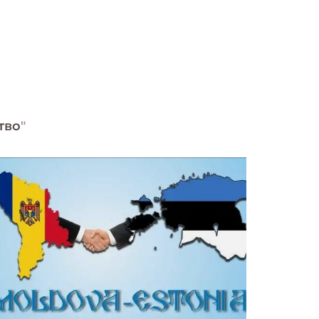
тво
"