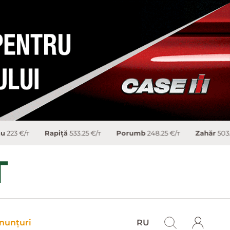
 €/т
Rapiţă
533.25 €/т
Porumb
248.25 €/т
Zahăr
503.4 €/т
nunțuri
RU