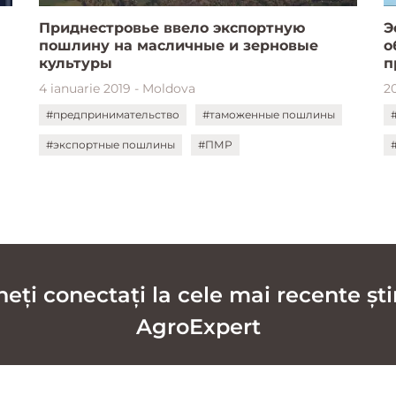
Приднестровье ввело экспортную
Э
пошлину на масличные и зерновые
о
культуры
п
М
4 ianuarie 2019 - Moldova
2
#предпринимательство
#таможенные пошлины
#экспортные пошлины
#ПМР
ți conectați la cele mai recente știr
AgroExpert