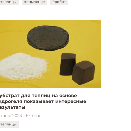
#теплицы
#опыление
#робот
убстрат для теплиц на основе
идрогеля показывает интересные
езультаты
 iunie 2023 - Externe
#теплицы