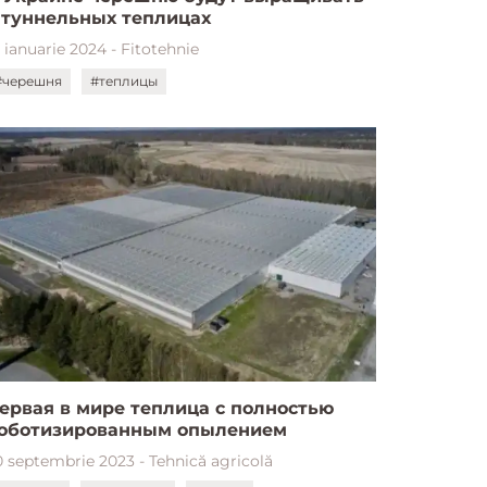
 туннельных теплицах
 ianuarie 2024 - Fitotehnie
#черешня
#теплицы
ервая в мире теплица с полностью
оботизированным опылением
0 septembrie 2023 - Tehnică agricolă