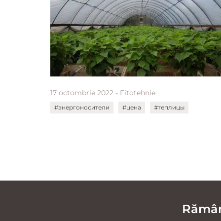
17 octombrie 2022 - Fitotehnie
#энергоносители
#цена
#теплицы
Rămâne