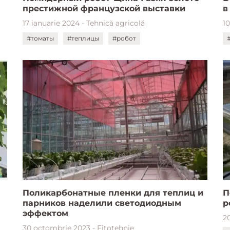
престижной французской выставки
в
17 ianuarie 2024 - Tehnică agricolă
10
#томаты
#теплицы
#робот
Поликарбонатные пленки для теплиц и
П
парников наделили светодиодным
р
эффектом
2
30 octombrie 2023 - Fitotehnie