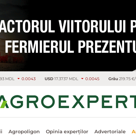
43
USD
17.3737 MDL
0.0045
Grâu
219.75 €/т
4.5
Rap
i
Agropoligon
Opinia experților
Advertoriale
A