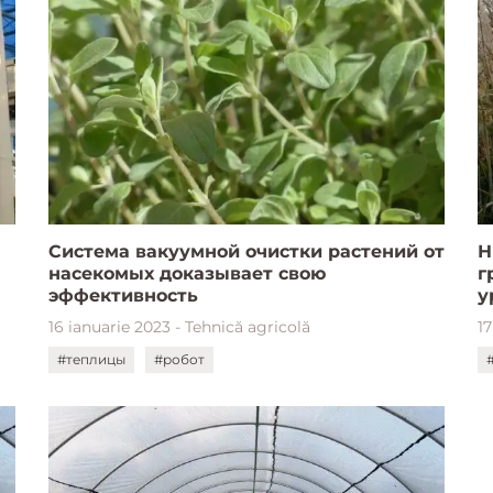
Система вакуумной очистки растений от
Н
насекомых доказывает свою
г
эффективность
у
16 ianuarie 2023 - Tehnică agricolă
1
#теплицы
#робот