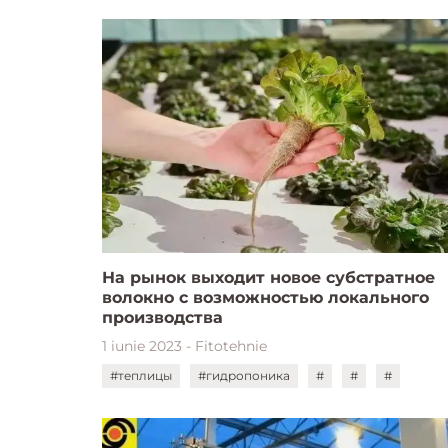
На рынок выходит новое субстратное
волокно с возможностью локального
производства
1 iunie 2023 - Fitotehnie
#теплицы
#гидропоника
#
#
#