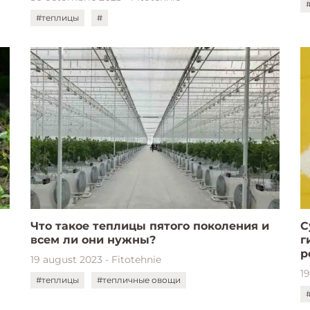
#теплицы
#
Что такое теплицы пятого поколения и
С
всем ли они нужны?
г
р
19 august 2023 - Fitotehnie
19
#теплицы
#тепличные овощи