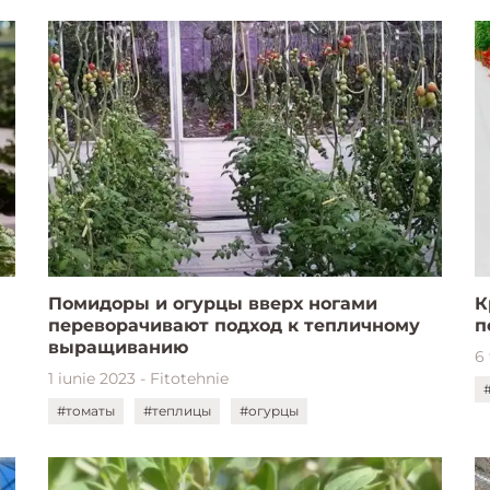
Помидоры и огурцы вверх ногами
К
переворачивают подход к тепличному
п
выращиванию
6 
1 iunie 2023 - Fitotehnie
#томаты
#теплицы
#огурцы