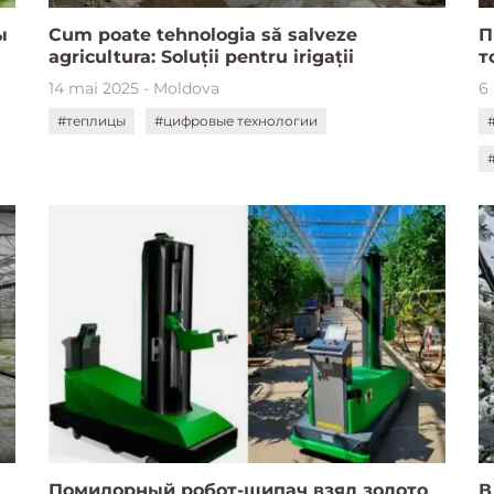
ы
Cum poate tehnologia să salveze
П
agricultura: Soluții pentru irigații
т
14 mai 2025 - Moldova
6 
#теплицы
#цифровые технологии
Помидорный робот-щипач взял золото
В