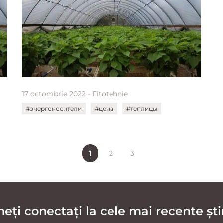
17 octombrie 2022 - Fitotehnie
#энергоносители
#цена
#теплицы
1
2
3
ți conectați la cele mai recente știr