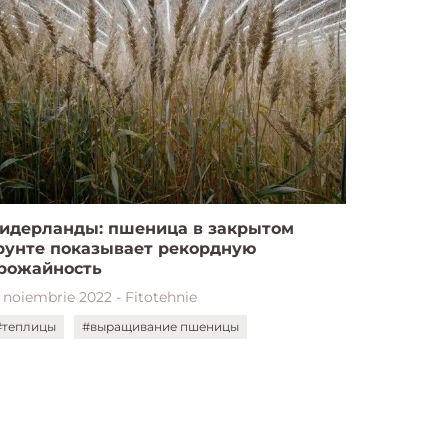
идерланды: пшеница в закрытом
рунте показывает рекордную
рожайность
7 noiembrie 2022 - Fitotehnie
#теплицы
#выращивание пшеницы