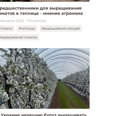
редшественники для выращивания
оматов в теплице - мнение агронома
ianuarie 2025 - Fitotehnie
#томаты
#теплицы
#выращивание овощей
#выращивание томатов
 Украине черешню будут выращивать