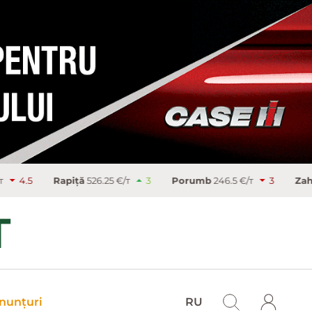
iţă
526.25 €/т
3
Porumb
246.5 €/т
3
Zahăr
486.9 €/т
nunțuri
RU