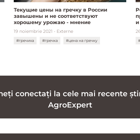
Текущие цены на гречку в России
Р
завышены и не соответствуют
п
хорошему урожаю - мнение
и
19 noiembrie 2021 - Externe
26
#гречиха
#гречка
#цена на гречку
ți conectați la cele mai recente știr
AgroExpert