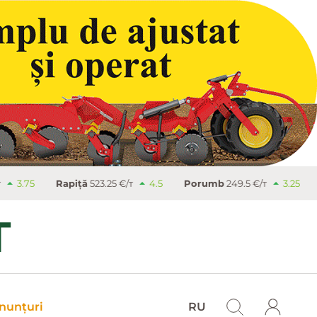
75
Rapiţă
523.25 €/т
4.5
Porumb
249.5 €/т
3.25
Zahă
nunțuri
RU