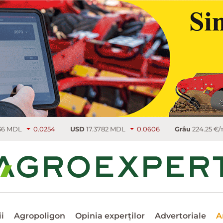
L
0.0254
USD
17.3782 MDL
0.0606
Grâu
224.25 €/т
3.
i
Agropoligon
Opinia experților
Advertoriale
A