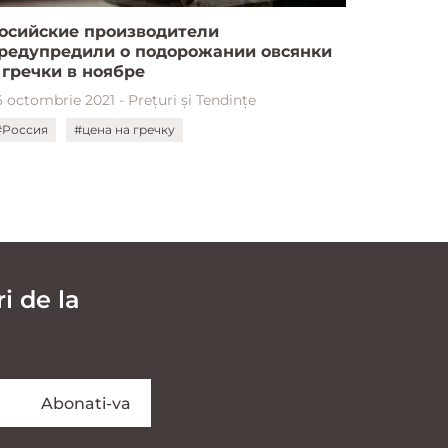
осийские производители
редупредили о подорожании овсянки
 гречки в ноябре
 octombrie 2021 - Prețuri și Tendințe
#Россия
#цена на гречку
i de la