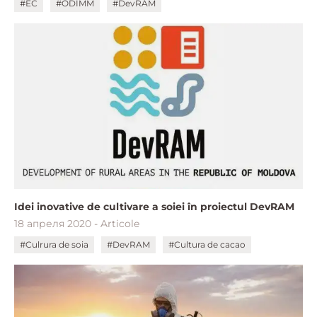
#ЕС
#ODIMM
#DevRAM
Idei inovative de cultivare a soiei în proiectul DevRAM
18 апреля 2020 - Articole
#Culrura de soia
#DevRAM
#Cultura de cacao