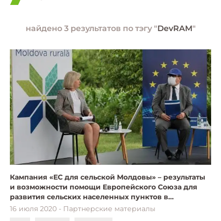
найдено 3 результатов по тэгу "
DevRAM
"
Кампания «ЕС для сельской Молдовы» – результаты
и возможности помощи Европейского Союза для
развития сельских населенных пунктов в
Республике Молдова. Видео.
16 июля 2020 - Партнерские материалы