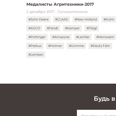
Медалисты Агритехники-2017
2 декабря 2017 - Сельхозтехника
#John Deere
#CLAAS
#New Holland
#Kuhn
#AGCO
#Fendt
#Kemper
#Fliegl
#Pottinger
#Amazone
#Lechler
#Monosem
#Petkus
#Holmer
#Grimme
#Deutz Fahr
#Lemken
Будь в