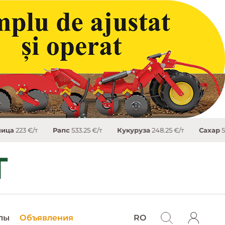
23 €/т
Рапс
533.25 €/т
Кукуруза
248.25 €/т
Сахар
503.4 €
лы
Объявления
RO