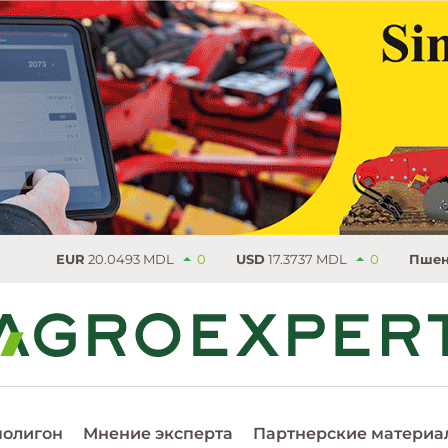
EUR
20.0493 MDL
0
USD
17.3737 MDL
0
Пшеница
2
полигон
Мнение эксперта
Партнерские материа