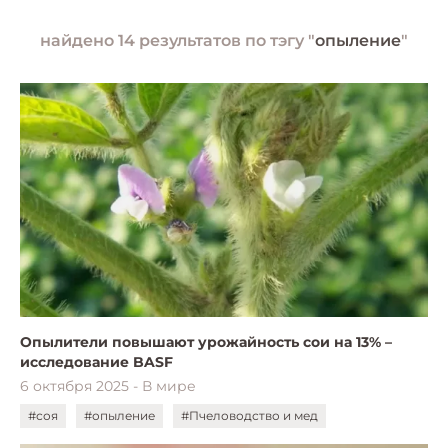
найдено 14 результатов по тэгу "
опыление
"
Опылители повышают урожайность сои на 13% –
исследование BASF
6 октября 2025 - В мире
#соя
#опыление
#Пчеловодство и мед