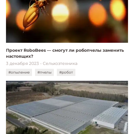
Проект RoboBees — смогут ли робопчелы заменить
настоящих?
3 декабря 2023 - Сельхозтехника
#опыление
#пчелы
#робот