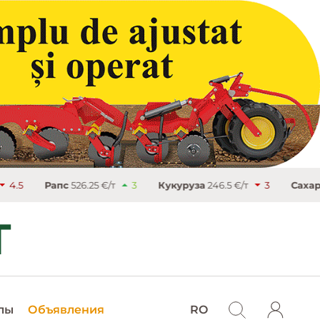
Рапс
526.25 €/т
3
Кукуруза
246.5 €/т
3
Сахар
486.9 €/
лы
Объявления
RO