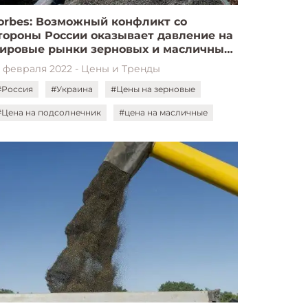
orbes: Возможный конфликт со
тороны России оказывает давление на
ировые рынки зерновых и масличных
ультур
0 февраля 2022 - Цены и Тренды
#Россия
#Украина
#Цены на зерновые
#Цена на подсолнечник
#цена на масличные