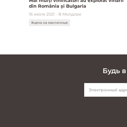
Mai mulți vinificatori au explorat vinării
din România și Bulgaria
16 июля 2021 - В Молдове
#цена на масличные
Будь в