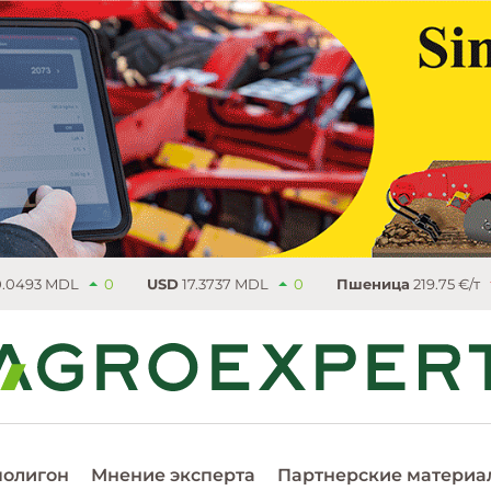
DL
0
USD
17.3737 MDL
0
Пшеница
219.75 €/т
4.5
полигон
Мнение эксперта
Партнерские материа