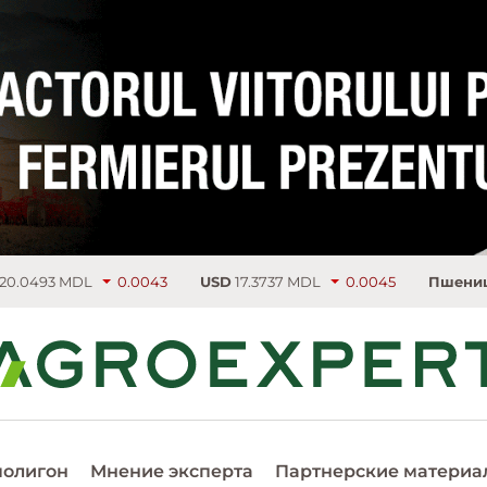
DL
0.0043
USD
17.3737 MDL
0.0045
Пшеница
224.25 €
полигон
Мнение эксперта
Партнерские материа