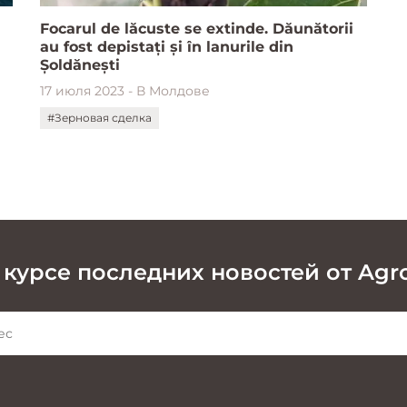
Focarul de lăcuste se extinde. Dăunătorii
au fost depistați și în lanurile din
Șoldănești
17 июля 2023 - В Молдове
#Зерновая сделка
 курсе последних новостей от Agr