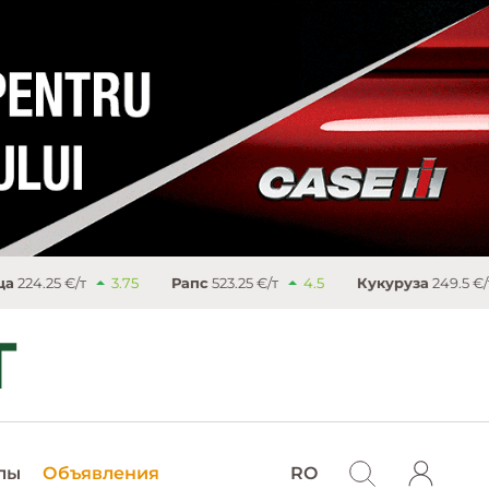
/т
3.75
Рапс
523.25 €/т
4.5
Кукуруза
249.5 €/т
3.25
лы
Объявления
RO