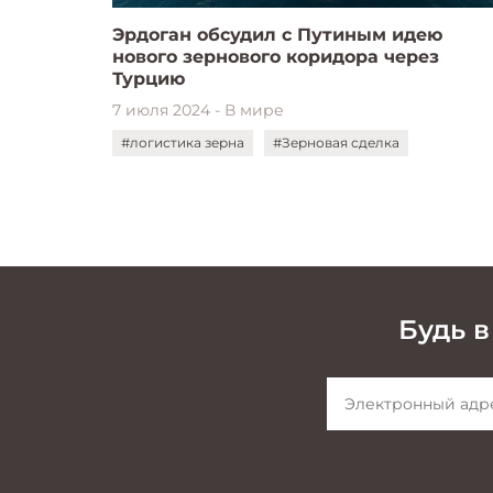
Эрдоган обсудил с Путиным идею
нового зернового коридора через
Турцию
7 июля 2024 - В мире
#логистика зерна
#Зерновая сделка
Будь в