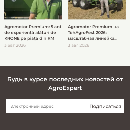
Agromotor Premium: 5 ani
Agromotor Premium на
de experiență alături de
TehAgroFest 2026:
KRONE pe piața din RM
масштабная линейка
KRONE для быстрой и
3 авг 2026
3 авг 2026
эффективной заготовки
кормов
Будь в курсе последних новостей от
AgroExpert