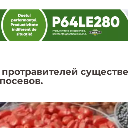
 протравителей существ
 посевов.