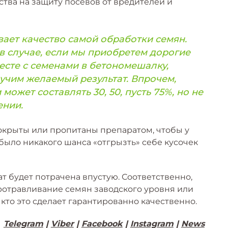
ства на защиту посевов от вредителей и
ает качество самой обработки семян.
 в случае, если мы приобретем дорогие
есте с семенами в бетономешалку,
лучим желаемый результат. Впрочем,
ожет составлять 30, 50, пусть 75%, но не
ении.
окрыты или пропитаны препаратом, чтобы у
было никакого шанса «отгрызть» себе кусочек
т будет потрачена впустую. Соответственно,
ротравливание семян заводского уровня или
кто это сделает гарантированно качественно.
>
Telegram
|
Viber
|
Facebook
|
Instagram
|
News