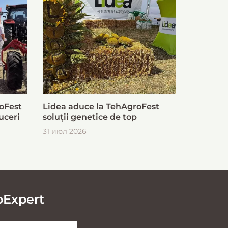
oFest
Lidea aduce la TehAgroFest
uceri
soluții genetice de top
31 июл 2026
oExpert