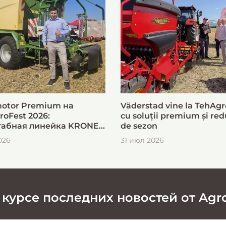
otor Premium на
Väderstad vine la TehAgr
roFest 2026:
cu soluții premium și red
абная линейка KRONE
de sezon
ыстрой и эффективной
026
31 июл 2026
овки кормов
 курсе последних новостей от Agr