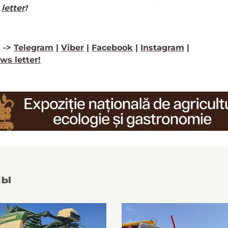
letter
!
 ->
Telegram
|
Viber
|
Facebook
|
Instagram
|
ws letter!
лы