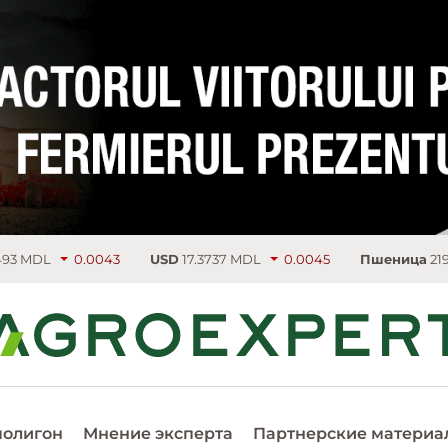
0043
USD
17.3737 MDL
0.0045
Пшеница
219.75 €/т
4.5
полигон
Мнение эксперта
Партнерские материа