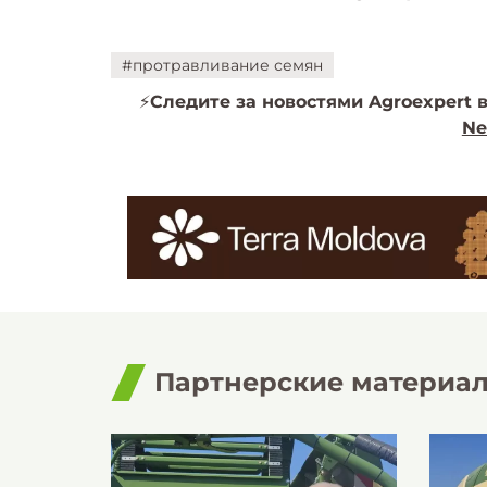
#протравливание семян
⚡️
Следите за новостями Agroexpert в
Ne
Партнерские материа