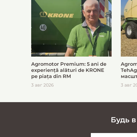
Agromotor Premium: 5 ani de
Agrom
experiență alături de KRONE
TehAg
pe piața din RM
масшт
для б
3 авг 2026
3 авг 2
загот
Будь в