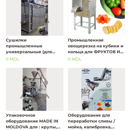
Сушилки
Промышленная
промышленные
овощерезка на кубики и
универсальные (для
кольца для ФРУКТОВ И
фруктов/ овощей, ягод,
ОВОЩЕЙ / до 3000 kg/h
0 MDL
0 MDL
ореха,трав...) MADE IN
MOLDOVA
Упаковочное
Оборудование для
оборудование MADE IN
переработки сливы /
MOLDOVA для : крупы,
мойка, калибровка,