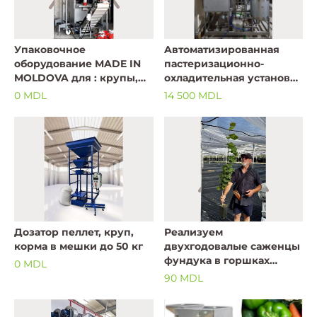
Упаковочное
Aвтоматизированная
оборудование MADE IN
пастеризационно-
MOLDOVA для : крупы,
охладительная установка
сухофрукты, орех,
АПОУП-Э-1
0 MDL
14 500 MDL
бобы,чаи,сахар..т.д
Дозатор пеллет, круп,
Реализуем
корма в мешки до 50 кг
двухгодовалые саженцы
фундука в горшках
0 MDL
итальянских сортов
90 MDL