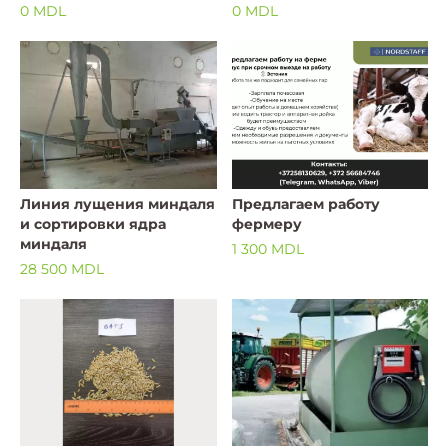
сухофрукты, орех,
сушка, упаковка MADE IN
0 MDL
0 MDL
бобы,чаи,сахар..т.д
MOLDOVA
Линия лущения миндаля
Предлагаем работу
и сортировки ядра
фермеру
миндаля
1 300 MDL
28 500 MDL