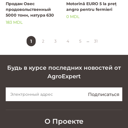
Продам Овес
Motorină EURO 5 la preț
продовольственный
angro pentru fermieri
5000 тонн, натура 630
0 MDL
183 MDL
...
1
2
3
4
5
31
Будь в курсе последних новостей от
AgroExpert
О Проекте