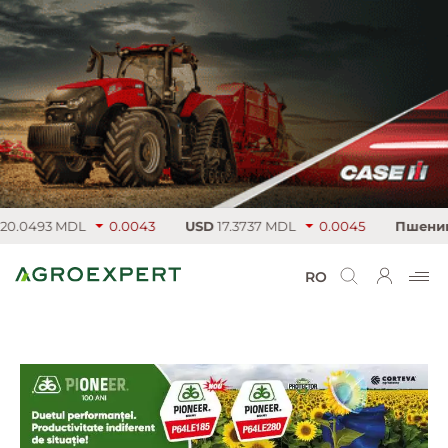
.0493 MDL
0.0043
USD
17.3737 MDL
0.0045
Пшеница
RO