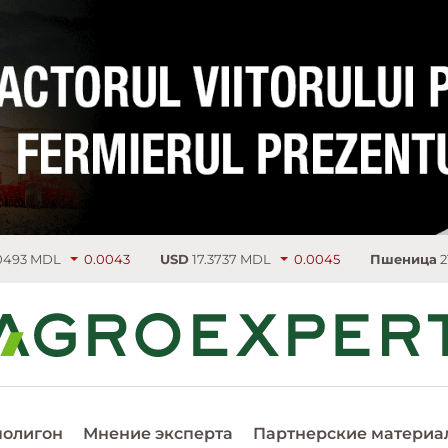
MDL
0.0043
USD
17.3737 MDL
0.0045
Пшеница
219.75 
полигон
Мнение эксперта
Партнерские материа