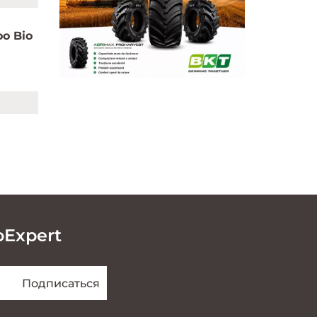
o Bio
oExpert