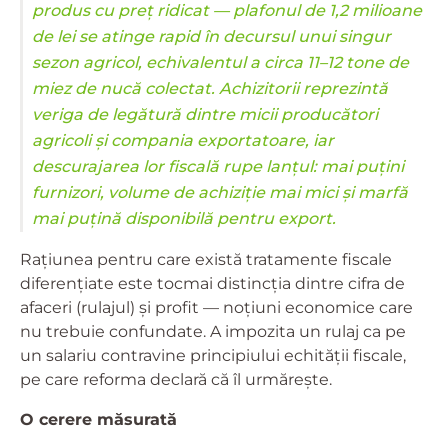
produs cu preț ridicat — plafonul de 1,2 milioane
de lei se atinge rapid în decursul unui singur
sezon agricol, echivalentul a circa 11–12 tone de
miez de nucă colectat. Achizitorii reprezintă
veriga de legătură dintre micii producători
agricoli și compania exportatoare, iar
descurajarea lor fiscală rupe lanțul: mai puțini
furnizori, volume de achiziție mai mici și marfă
mai puțină disponibilă pentru export.
Rațiunea pentru care există tratamente fiscale
diferențiate este tocmai distincția dintre cifra de
afaceri (rulajul) și profit — noțiuni economice care
nu trebuie confundate. A impozita un rulaj ca pe
un salariu contravine principiului echității fiscale,
pe care reforma declară că îl urmărește.
O cerere măsurată