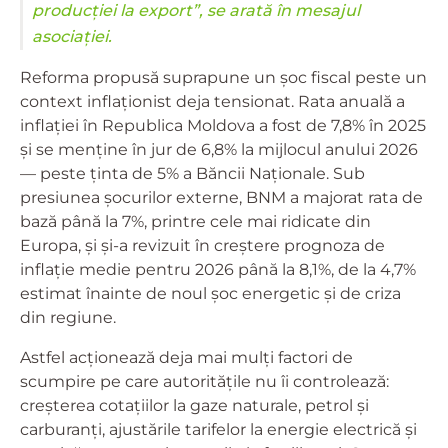
producției la export”, se arată în mesajul
asociației.
Reforma propusă suprapune un șoc fiscal peste un
context inflaționist deja tensionat. Rata anuală a
inflației în Republica Moldova a fost de 7,8% în 2025
și se menține în jur de 6,8% la mijlocul anului 2026
— peste ținta de 5% a Băncii Naționale. Sub
presiunea șocurilor externe, BNM a majorat rata de
bază până la 7%, printre cele mai ridicate din
Europa, și și-a revizuit în creștere prognoza de
inflație medie pentru 2026 până la 8,1%, de la 4,7%
estimat înainte de noul șoc energetic și de criza
din regiune.
Astfel acționează deja mai mulți factori de
scumpire pe care autoritățile nu îi controlează:
creșterea cotațiilor la gaze naturale, petrol și
carburanți, ajustările tarifelor la energie electrică și