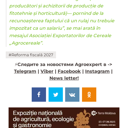
producători și achizitorii de producție de
fitotehnie și horticultură)— pornind de la
recunoașterea faptului că un rulaj nu trebuie
impozitat ca un salariu”, se mai arată în
mesajul Asociației Exportatorilor de Cereale
„Agrocereale”.
#Reforma fiscală 2027
⚡️
Следите за новостями Agroexpert в ->
Telegram
|
Viber
|
Facebook
|
Instagram
|
News letter!