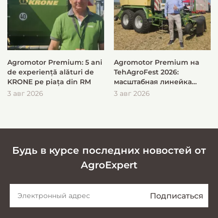
Agromotor Premium: 5 ani
Agromotor Premium на
de experiență alături de
TehAgroFest 2026:
KRONE pe piața din RM
масштабная линейка
KRONE для быстрой и
3 авг 2026
3 авг 2026
эффективной заготовки
кормов
Будь в курсе последних новостей от
AgroExpert