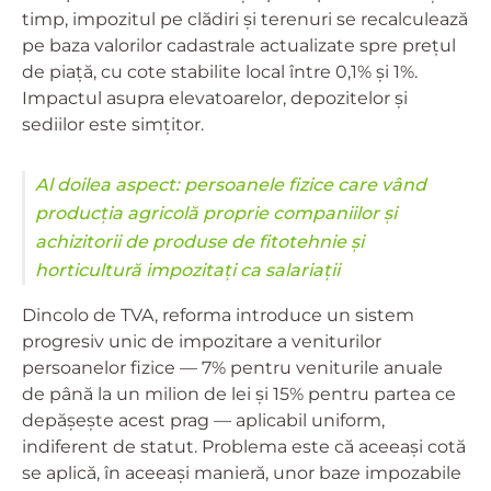
timp, impozitul pe clădiri și terenuri se recalculează
pe baza valorilor cadastrale actualizate spre prețul
de piață, cu cote stabilite local între 0,1% și 1%.
Impactul asupra elevatoarelor, depozitelor și
sediilor este simțitor.
Al doilea aspect: persoanele fizice care vând
producția agricolă proprie companiilor și
achizitorii de produse de fitotehnie și
horticultură impozitați ca salariații
Dincolo de TVA, reforma introduce un sistem
progresiv unic de impozitare a veniturilor
persoanelor fizice — 7% pentru veniturile anuale
de până la un milion de lei și 15% pentru partea ce
depășește acest prag — aplicabil uniform,
indiferent de statut. Problema este că aceeași cotă
se aplică, în aceeași manieră, unor baze impozabile