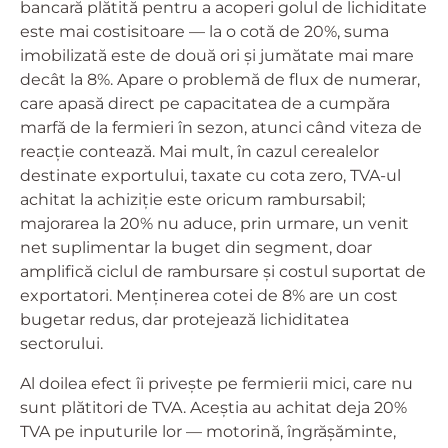
bancară plătită pentru a acoperi golul de lichiditate
este mai costisitoare — la o cotă de 20%, suma
imobilizată este de două ori și jumătate mai mare
decât la 8%. Apare o problemă de flux de numerar,
care apasă direct pe capacitatea de a cumpăra
marfă de la fermieri în sezon, atunci când viteza de
reacție contează. Mai mult, în cazul cerealelor
destinate exportului, taxate cu cota zero, TVA-ul
achitat la achiziție este oricum rambursabil;
majorarea la 20% nu aduce, prin urmare, un venit
net suplimentar la buget din segment, doar
amplifică ciclul de rambursare și costul suportat de
exportatori. Menținerea cotei de 8% are un cost
bugetar redus, dar protejează lichiditatea
sectorului.
Al doilea efect îi privește pe fermierii mici, care nu
sunt plătitori de TVA. Aceștia au achitat deja 20%
TVA pe inputurile lor — motorină, îngrășăminte,