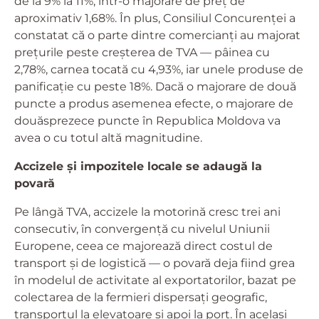
de la 9% la 11%, într-o majorare de preț de
aproximativ 1,68%. În plus, Consiliul Concurenței a
constatat că o parte dintre comercianți au majorat
prețurile peste creșterea de TVA — pâinea cu
2,78%, carnea tocată cu 4,93%, iar unele produse de
panificație cu peste 18%. Dacă o majorare de două
puncte a produs asemenea efecte, o majorare de
douăsprezece puncte în Republica Moldova va
avea o cu totul altă magnitudine.
Accizele și impozitele locale se adaugă la
povară
Pe lângă TVA, accizele la motorină cresc trei ani
consecutiv, în convergență cu nivelul Uniunii
Europene, ceea ce majorează direct costul de
transport și de logistică — o povară deja fiind grea
în modelul de activitate al exportatorilor, bazat pe
colectarea de la fermieri dispersați geografic,
transportul la elevatoare și apoi la port. În același