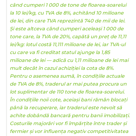
când cumperi 1 000 de tone de floarea-soarelui
la 10 lei/kg, cu TVA de 8%, achitând 10 milioane
de lei, din care TVA reprezintă 740 de mii de lei.
Și este altceva când cumperi aceleași 1 000 de
tone care, la TVA de 20%, capătă un preț de 11,11
lei/kg: lotul costă 11,111 milioane de lei, iar TVA-ul
cu care va fi creditat statul ajunge la 1,85
milioane de lei — adică cu 1,11 milioane de lei mai
mult decât în cazul achiziției la cota de 8%.
Pentru o asemenea sumă, în condițiile actuale
de TVA de 8%, traderul ar mai putea procura un
lot suplimentar de 110 tone de floarea-soarelui.
În condițiile noii cote, aceiași bani rămân blocați
până la recuperare, iar traderul este nevoit să
achite dobândă bancară pentru banii imobilizați.
Costurile majorări vor fi împărțite între trader și
fermier și vor influența negativ competitivitatea