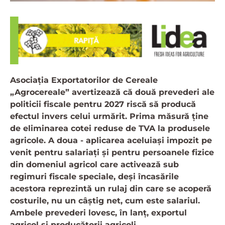
Asociația Exportatorilor de Cereale
„Agrocereale” avertizează că două prevederi ale
politicii fiscale pentru 2027 riscă să producă
efectul invers celui urmărit. Prima măsură ține
de eliminarea cotei reduse de TVA la produsele
agricole. A doua - aplicarea aceluiași impozit pe
venit pentru salariați și pentru persoanele fizice
din domeniul agricol care activează sub
regimuri fiscale speciale, deși încasările
acestora reprezintă un rulaj din care se acoperă
costurile, nu un câștig net, cum este salariul.
Ambele prevederi lovesc, în lanț, exportul
agricol și producătorii agricoli.