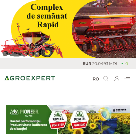
EUR
20.0493 MDL
0
US
RO