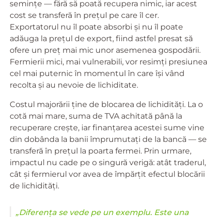
semințe — fără să poată recupera nimic, iar acest
cost se transferă în prețul pe care îl cer.
Exportatorul nu îl poate absorbi și nu îl poate
adăuga la prețul de export, fiind astfel presat să
ofere un preț mai mic unor asemenea gospodării.
Fermierii mici, mai vulnerabili, vor resimți presiunea
cel mai puternic în momentul în care își vând
recolta și au nevoie de lichiditate.
Costul majorării ține de blocarea de lichidități. La o
cotă mai mare, suma de TVA achitată până la
recuperare crește, iar finanțarea acestei sume vine
din dobânda la banii împrumutați de la bancă — se
transferă în prețul la poarta fermei. Prin urmare,
impactul nu cade pe o singură verigă: atât traderul,
cât și fermierul vor avea de împărțit efectul blocării
de lichidități.
„Diferența se vede pe un exemplu. Este una