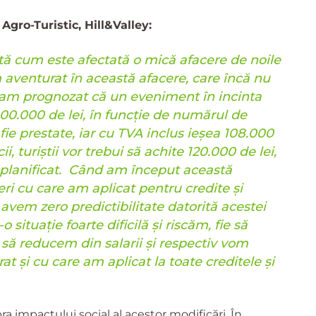
gro-Turistic, Hill&Valley:
ată cum este afectată o mică afacere de noile
aventurat în această afacere, care încă nu
 am prognozat că un eveniment în incinta
100.000 de lei, în funcție de numărul de
fie prestate, iar cu TVA inclus ieșea 108.000
i, turiștii vor trebui să achite 120.000 de lei,
 planificat. Când am început această
ri cu care am aplicat pentru credite și
vem zero predictibilitate datorită acestei
situație foarte dificilă și riscăm, fie să
 să reducem din salarii și respectiv vom
at și cu care am aplicat la toate creditele și
a impactului social al acestor modificări. În