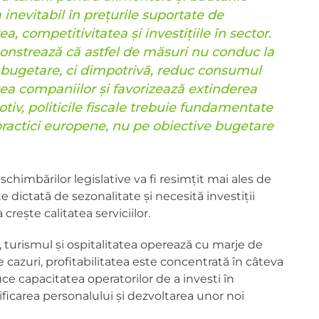
inevitabil în prețurile suportate de
, competitivitatea și investițiile în sector.
nstrează că astfel de măsuri nu conduc la
r bugetare, ci dimpotrivă, reduc consumul
atea companiilor și favorizează extinderea
iv, politicile fiscale trebuie fundamentate
ractici europene, nu pe obiective bugetare
chimbărilor legislative va fi resimțit mai ales de
ste dictată de sezonalitate și necesită investiții
crește calitatea serviciilor.
turismul și ospitalitatea operează cu marje de
te cazuri, profitabilitatea este concentrată în câteva
duce capacitatea operatorilor de a investi în
lificarea personalului și dezvoltarea unor noi