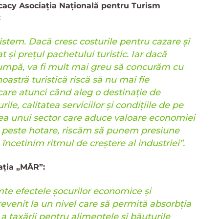
cacy Asociația Națională pentru Turism
:
stem. Dacă cresc costurile pentru cazare și
 și prețul pachetului turistic. Iar dacă
mpă, va fi mult mai greu să concurăm cu
noastră turistică riscă să nu mai fie
 care atunci când aleg o destinație de
, calitatea serviciilor și condițiile de pe
rea unui sector care aduce valoare economiei
peste hotare, riscăm să punem presiune
încetinim ritmul de creștere al industriei”.
ația „MĂR”:
mte efectele șocurilor economice și
a revenit la un nivel care să permită absorbția
 a taxării pentru alimentele și băuturile