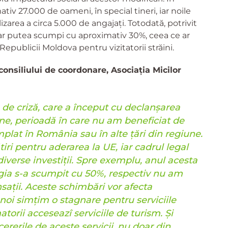
tiv 27.000 de oameni, în special tineri, iar noile
izarea a circa 5.000 de angajați. Totodată, potrivit
 s-ar putea scumpi cu aproximativ 30%, ceea ce ar
ea Republicii Moldova pentru vizitatorii străini.
consiliului de coordonare, Asociația Micilor
 de criză, care a început cu declanșarea
ne, perioadă în care nu am beneficiat de
plat în România sau în alte țări din regiune.
ri pentru aderarea la UE, iar cadrul legal
ă diverse investiții. Spre exemplu, anul acesta
rgia s-a scumpit cu 50%, respectiv nu am
sații. Aceste schimbări vor afecta
 noi simțim o stagnare pentru serviciile
orii acceseazî serviciile de turism. Și
rerile de aceste servicii, nu doar din