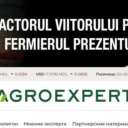
54
USD
17.3782 MDL
0.0606
Пшеница
224.25 €/т
3.75
полигон
Мнение эксперта
Партнерские материа