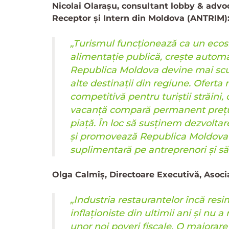
Nicolai Olarașu, consultant lobby & advo
Receptor și Intern din Moldova (ANTRIM)
„Turismul funcționează ca un ecosi
alimentație publică, crește automat
Republica Moldova devine mai scu
alte destinații din regiune. Oferta 
competitivă pentru turiștii străini,
vacanță compară permanent prețurile
piață. În loc să susținem dezvolta
și promovează Republica Moldova 
suplimentară pe antreprenori și să 
Olga Calmîș, Directoare Executivă, Asoci
„Industria restaurantelor încă resi
inflaționiste din ultimii ani și nu 
unor noi poveri fiscale. O majorare