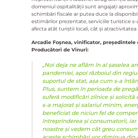
domeniul ospitalității sunt angajați aproxima
schimbări fiscale ar putea duce la disponibil
estimărilor prezentate, serviciile turistice
afecta atât turiștii locali, cât și atractivitat
Arcadie Foșnea, vinificator, președintele 
Producători de Vinuri:
„Noi deja ne aflăm în al șaselea an
pandemiei, apoi războiul din regiu
suportul de stat, așa cum s-a întâm
Plus, suntem în perioada de pregăti
suferă modificări zilnice și solicit
s-a majorat și salariul minim, ene
beneficiat de niciun fel de compen
întreprinderea și consumatorii, iar
noastre și vedem cât greu consumat
aceste schimbări vor diminua din ce