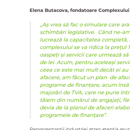
Elena Butacova, fondatoare Complexului A
„Aș vrea să fac o simulare care ar
schimbări legislative. Când ne-am 
lucrează la capacitatea completă,
complexului se va ridica la prețul 
oaspeți și servicii care urmează să 
de lei. Acum, pentru aceleași servici
ceea ce este mai mult decât ei au
afacere, am făcut un plan de aface
programe de finanțare, acum însă a
majorări de TVA, care ne pune într-o 
tăiem din numărul de angajați, fie
devia de la planul de afaceri elabor
programele de finanțare”.
Reprezentanții industriei atrag atenția asupr