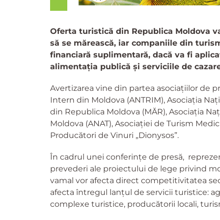
Oferta turistică din Republica Moldova va
să se mărească, iar companiile din turism
financiară suplimentară, dacă va fi apli
alimentația publică și serviciile de cazare
Avertizarea vine din partea asociațiilor de p
Intern din Moldova (ANTRIM), Asociația Nați
din Republica Moldova (MĂR), Asociația Naț
Moldova (ANAT), Asociației de Turism Medica
Producători de Vinuri „Dionysos”.
În cadrul unei conferințe de presă, reprezen
prevederi ale proiectului de lege privind mo
vamal vor afecta direct competitivitatea sec
afecta întregul lanțul de servicii turistice: ag
complexe turistice, producătorii locali, turi