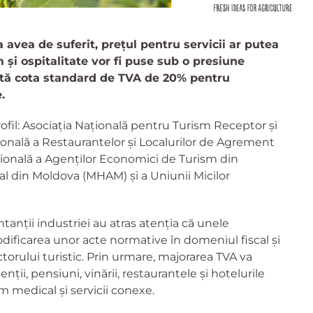
 avea de suferit, prețul pentru servicii ar putea
 și ospitalitate vor fi puse sub o presiune
cată cota standard de TVA de 20% pentru
.
rofil: Asociația Națională pentru Turism Receptor și
onală a Restaurantelor și Localurilor de Agrement
ională a Agenților Economici de Turism din
l din Moldova (MHAM) și a Uniunii Micilor
tanții industriei au atras atenția că unele
dificarea unor acte normative în domeniul fiscal și
torului turistic. Prin urmare, majorarea TVA va
enții, pensiuni, vinării, restaurantele și hotelurile
sm medical și servicii conexe.