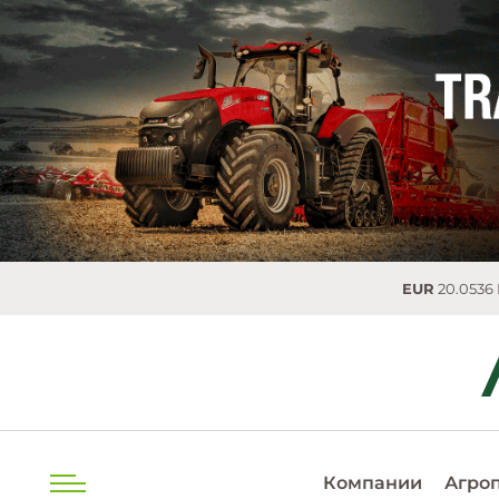
EUR
20.0536 MDL
0.02
Компании
Агро