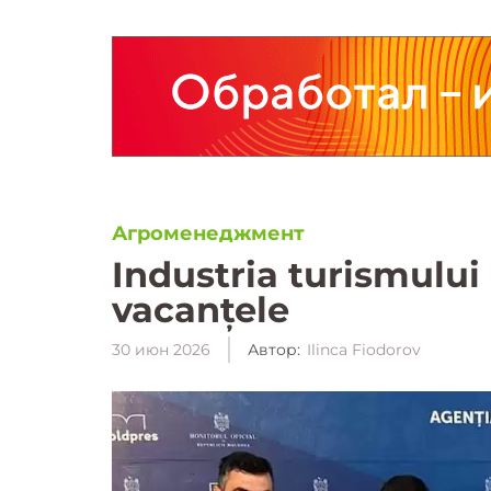
Агроменеджмент
Industria turismului
vacanțele
30 июн 2026
Автор:
Ilinca Fiodorov