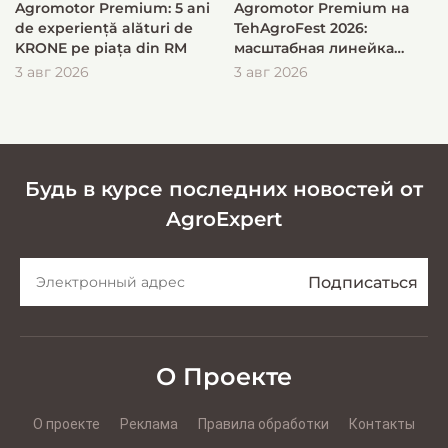
Agromotor Premium: 5 ani
Agromotor Premium на
de experiență alături de
TehAgroFest 2026:
KRONE pe piața din RM
масштабная линейка
KRONE для быстрой и
3 авг 2026
3 авг 2026
эффективной заготовки
кормов
Будь в курсе последних новостей от
AgroExpert
О Проекте
О проекте
Реклама
Правила обработки
Контакты