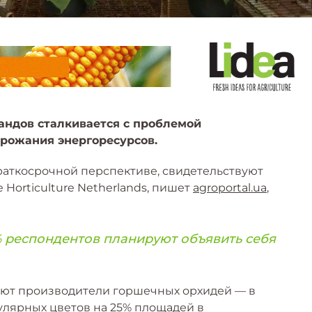
андов сталкивается с проблемой
орожания энергоресурсов.
раткосрочной перспективе, свидетельствуют
 Horticulture Netherlands, пишет
agroportal.ua
,
% респондентов планируют объявить себя
ают производители горшечных орхидей — в
улярных цветов на 25% площадей в