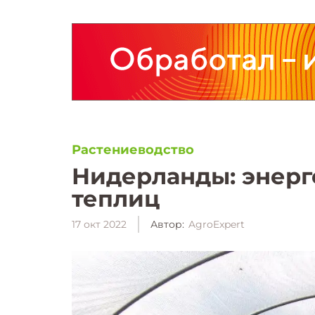
Растениеводство
Нидерланды: энерг
теплиц
17 окт 2022
Автор:
AgroExpert