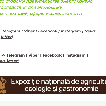
со стороны правительства энергокризис
последствия для экономики
вых позиций, сферы исследований и
>
Telegram
|
Viber
|
Facebook
|
Instagram
|
News
letter
!
 ->
Telegram
|
Viber
|
Facebook
|
Instagram
|
ws letter!