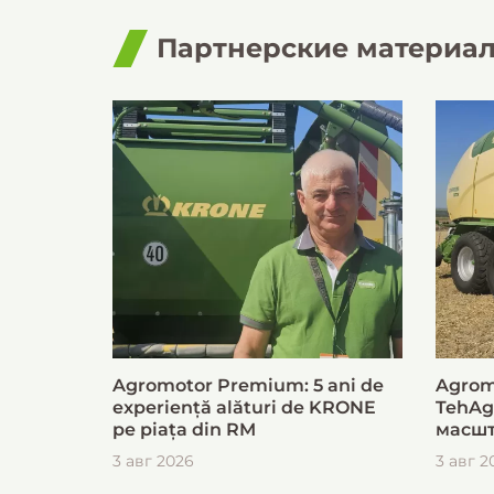
Партнерские материа
Agromotor Premium: 5 ani de
Agrom
experiență alături de KRONE
TehAg
pe piața din RM
масшт
для б
3 авг 2026
3 авг 2
загот