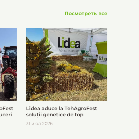
Посмотреть все
oFest
Lidea aduce la TehAgroFest
uceri
soluții genetice de top
31 июл 2026