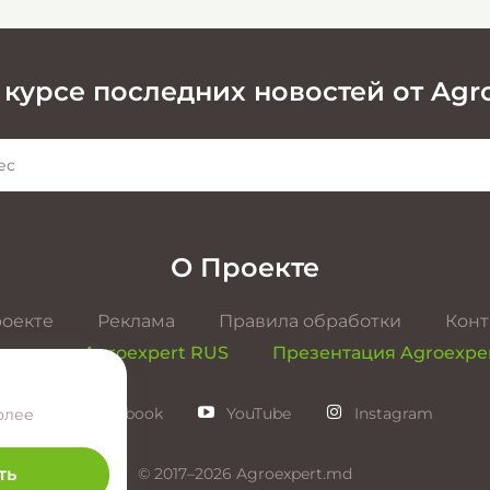
 курсе последних новостей от Agr
О Проекте
роекте
Реклама
Правила обработки
Конт
ентация Agroexpert RUS
Презентация Agroexpe
Facebook
YouTube
Instagram
олее
© 2017–2026 Agroexpert.md
ть