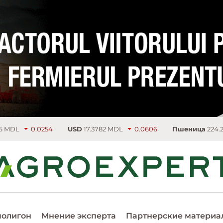
254
USD
17.3782 MDL
0.0606
Пшеница
224.25 €/т
3.75
полигон
Мнение эксперта
Партнерские материа