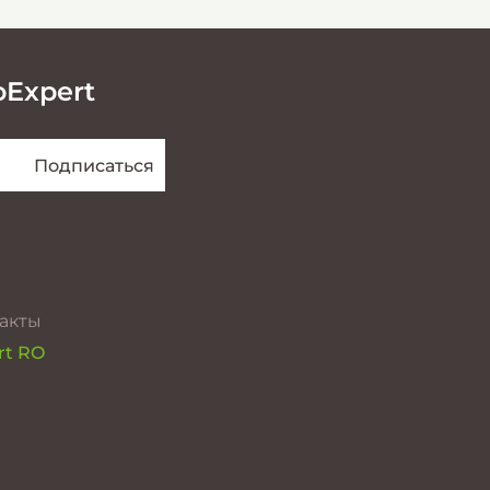
oExpert
акты
rt RO