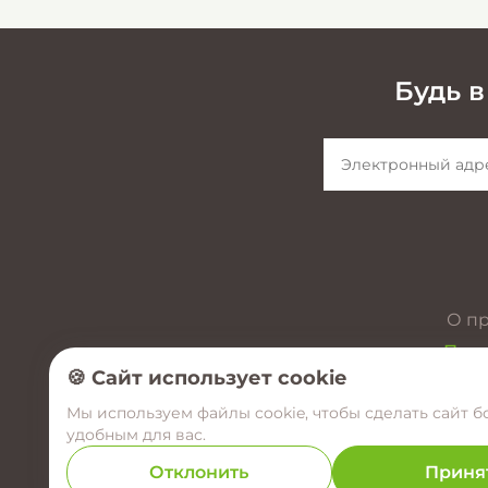
Будь в
О п
През
🍪 Сайт использует cookie
Мы используем файлы cookie, чтобы сделать сайт б
удобным для вас.
Отклонить
Приня