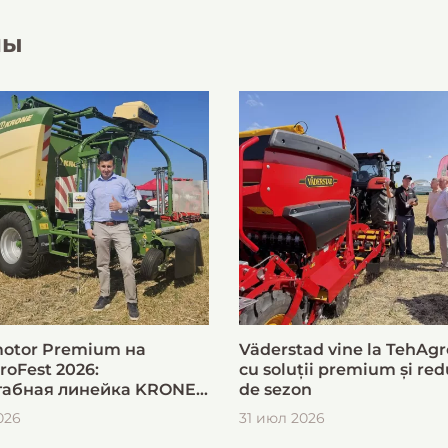
лы
otor Premium на
Väderstad vine la TehAgr
roFest 2026:
cu soluții premium și red
абная линейка KRONE
de sezon
ыстрой и эффективной
026
31 июл 2026
овки кормов