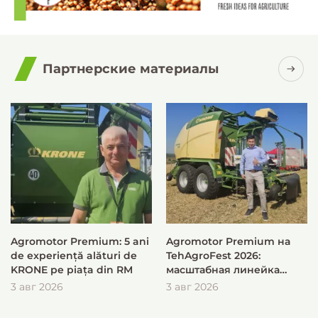
Партнерские материалы
Agromotor Premium: 5 ani
Agromotor Premium на
de experiență alături de
TehAgroFest 2026:
KRONE pe piața din RM
масштабная линейка
KRONE для быстрой и
3 авг 2026
3 авг 2026
эффективной заготовки
кормов