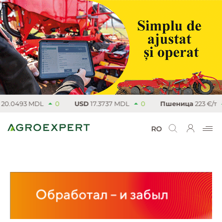
.0493 MDL
0
USD
17.3737 MDL
0
Пшеница
223 €/т
RO