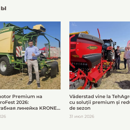
лы
otor Premium на
Väderstad vine la TehAgr
roFest 2026:
cu soluții premium și red
абная линейка KRONE
de sezon
ыстрой и эффективной
026
31 июл 2026
овки кормов