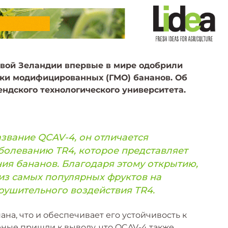
вой Зеландии впервые в мире одобрили
ски модифицированных (ГМО) бананов. Об
ендского технологического университета.
звание QCAV-4, он отличается
болеванию TR4, которое представляет
ия бананов. Благодаря этому открытию,
из самых популярных фруктов на
рушительного воздействия TR4.
ана, что и обеспечивает его устойчивость к
еные пришли к выводу, что QCAV-4 также