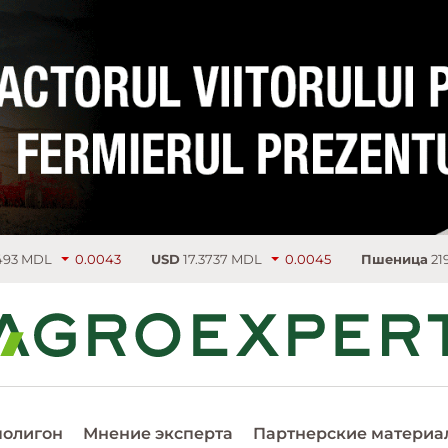
.0043
USD
17.3737 MDL
0.0045
Пшеница
219.75 €/т
4.5
полигон
Мнение эксперта
Партнерские материа