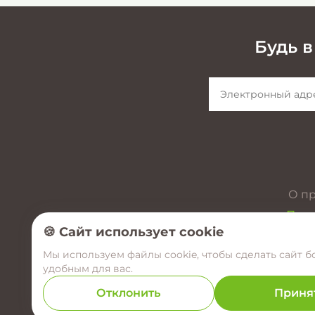
Будь в
О п
През
🍪 Сайт использует cookie
Мы используем файлы cookie, чтобы сделать сайт б
удобным для вас.
Отклонить
Приня