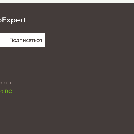
oExpert
акты
rt RO