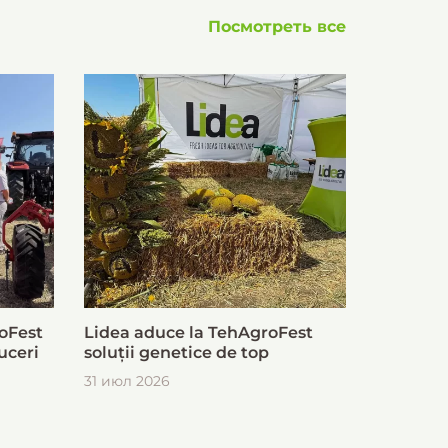
Посмотреть все
oFest
Lidea aduce la TehAgroFest
uceri
soluții genetice de top
31 июл 2026