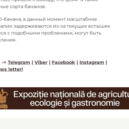
ные сорта бананов.
О-банана, в данный момент масштабное
ралии задерживаются из-за текущих вспышек
еся с подобными проблемами, могут быть
вления.
 ->
Telegram
|
Viber
|
Facebook
|
Instagram
|
ws letter!