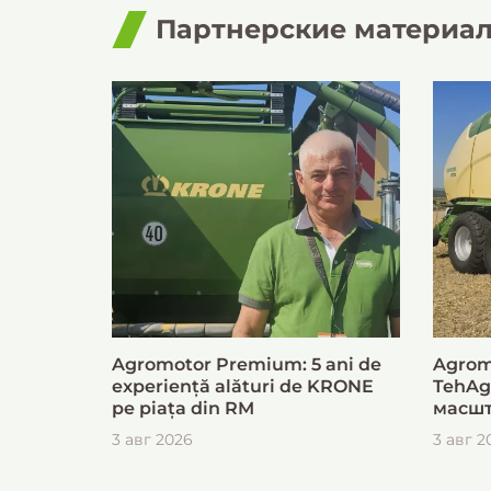
Партнерские материа
Agromotor Premium: 5 ani de
Agrom
experiență alături de KRONE
TehAg
pe piața din RM
масшт
для б
3 авг 2026
3 авг 2
загот