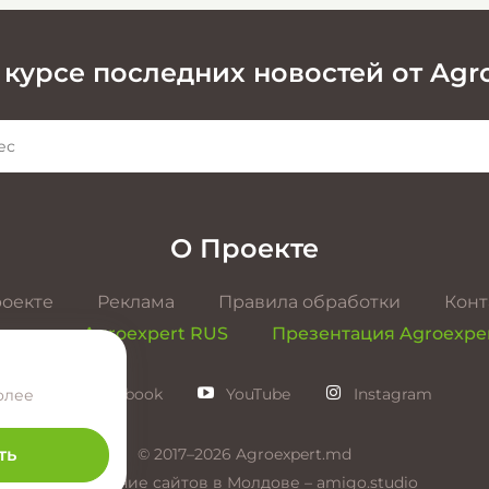
 курсе последних новостей от Agr
О Проекте
роекте
Реклама
Правила обработки
Конт
ентация Agroexpert RUS
Презентация Agroexpe
Facebook
YouTube
Instagram
олее
© 2017–2026 Agroexpert.md
ть
Создание сайтов в Молдове –
amigo.studio