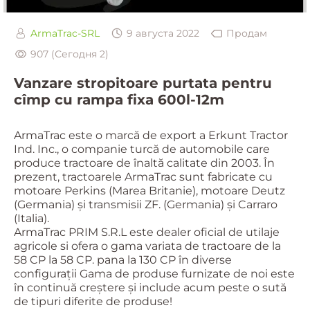
ArmaTrac-SRL
9 августа 2022
Продам
907 (Сегодня 2)
Vanzare stropitoare purtata pentru
cîmp cu rampa fixa 600l-12m
ArmaTrac este o marcă de export a Erkunt Tractor
Ind. Inc., o companie turcă de automobile care
produce tractoare de înaltă calitate din 2003. În
prezent, tractoarele ArmaTrac sunt fabricate cu
motoare Perkins (Marea Britanie), motoare Deutz
(Germania) și transmisii ZF. (Germania) și Carraro
(Italia).
ArmaTrac PRIM S.R.L este dealer oficial de utilaje
agricole si ofera o gama variata de tractoare de la
58 CP la 58 CP. pana la 130 CP în diverse
configurații Gama de produse furnizate de noi este
în continuă creștere și include acum peste o sută
de tipuri diferite de produse!