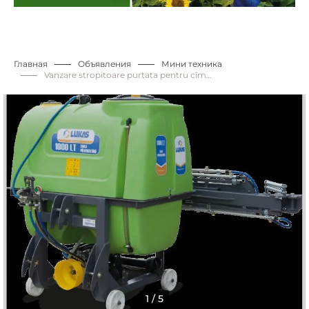
Главная
Объявления
Мини техника
Vanzare stropitoare purtata pentru cîmp cu rampa fixa 600l-12m
1 / 5