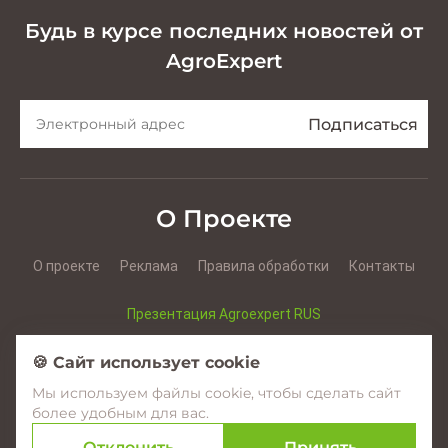
Будь в курсе последних новостей от
AgroExpert
О Проекте
О проекте
Реклама
Правила обработки
Контакты
Презентация Agroexpert RUS
Презентация Agroexpert RO
🍪 Сайт использует cookie
Мы используем файлы cookie, чтобы сделать сайт
Facebook
YouTube
Instagram
более удобным для вас.
Отклонить
Принять