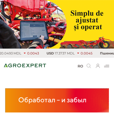
.0493 MDL
0.0043
USD
17.3737 MDL
0.0045
Пшеница
RO