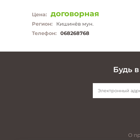
договорная
Цена:
Регион:
Кишинёв мун.
Телефон:
068268768
Будь в
О п