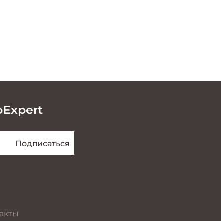
oExpert
акты