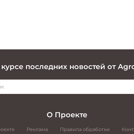
 курсе последних новостей от Agr
О Проекте
роекте
Реклама
Правила обработки
Конт