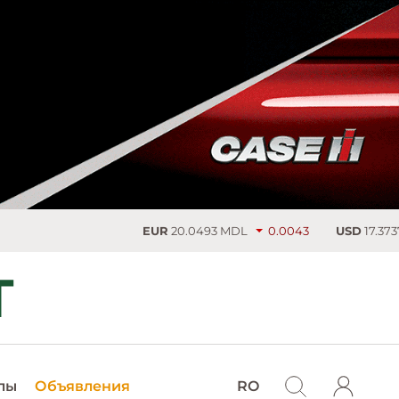
EUR
20.0493 MDL
0.0043
USD
17.3737 M
лы
Объявления
RO