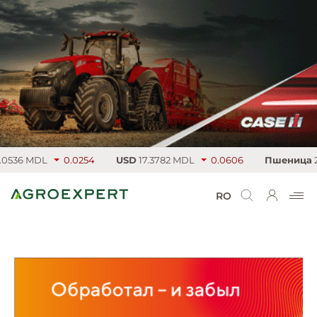
36 MDL
0.0254
USD
17.3782 MDL
0.0606
Пшеница
220.
RO