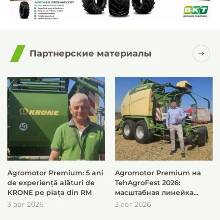
Партнерские материалы
Agromotor Premium: 5 ani
Agromotor Premium на
de experiență alături de
TehAgroFest 2026:
KRONE pe piața din RM
масштабная линейка
KRONE для быстрой и
3 авг 2026
3 авг 2026
эффективной заготовки