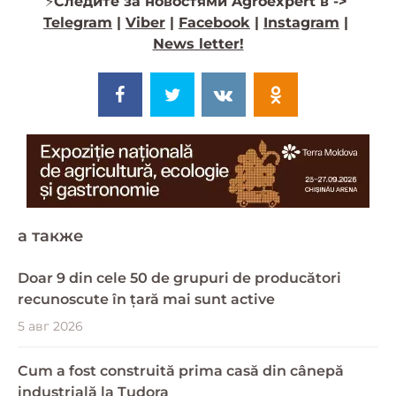
⚡️
Следите за новостями Agroexpert в ->
Telegram
|
Viber
|
Facebook
|
Instagram
|
News letter!
a также
Doar 9 din cele 50 de grupuri de producători
recunoscute în țară mai sunt active
5 авг 2026
Cum a fost construită prima casă din cânepă
industrială la Tudora