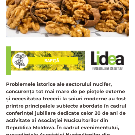
Problemele istorice ale sectorului nucifer,
concurența tot mai mare de pe piețele externe
și necesitatea trecerii la soiuri moderne au fost
printre principalele subiecte abordate în cadrul
conferinței jubiliare dedicate celor 20 de ani de
activitate ai Asociației Nucicultorilor din
Republica Moldova. În cadrul evenimentului,
președintele Asociației Nucicultorilor din