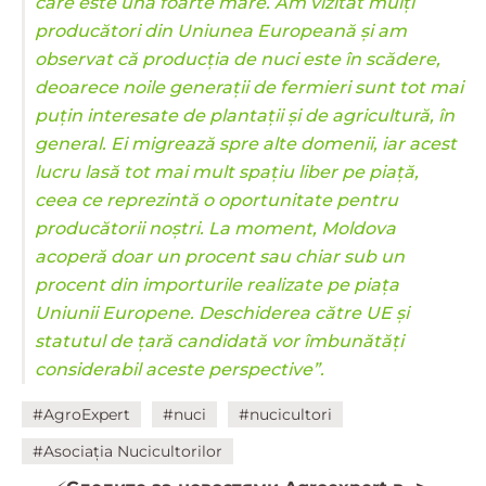
care este una foarte mare. Am vizitat mulți
producători din Uniunea Europeană și am
observat că producția de nuci este în scădere,
deoarece noile generații de fermieri sunt tot mai
puțin interesate de plantații și de agricultură, în
general. Ei migrează spre alte domenii, iar acest
lucru lasă tot mai mult spațiu liber pe piață,
ceea ce reprezintă o oportunitate pentru
producătorii noștri. La moment, Moldova
acoperă doar un procent sau chiar sub un
procent din importurile realizate pe piața
Uniunii Europene. Deschiderea către UE și
statutul de țară candidată vor îmbunătăți
considerabil aceste perspective”.
#AgroExpert
#nuci
#nucicultori
#Asociația Nucicultorilor