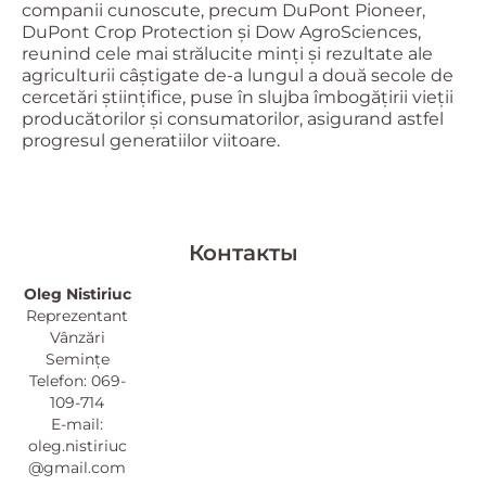
companii cunoscute, precum DuPont Pioneer,
DuPont Crop Protection și Dow AgroSciences,
reunind cele mai strălucite minți și rezultate ale
agriculturii câștigate de-a lungul a două secole de
cercetări științifice, puse în slujba îmbogățirii vieții
producătorilor și consumatorilor, asigurand astfel
progresul generatiilor viitoare.
Контакты
Oleg Nistiriuc
Reprezentant
Vânzări
Semințe
Telefon: 069-
109-714
E-mail:
oleg.nistiriuc
@gmail.com