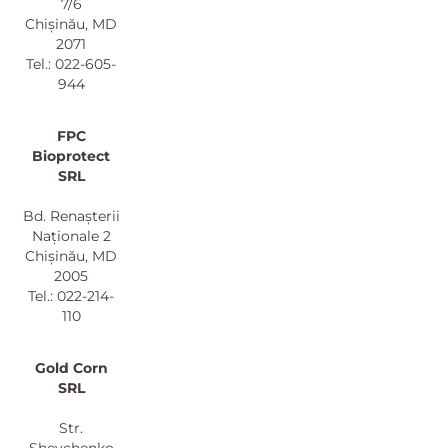
7/6
Chișinău, MD
2071
Tel.: 022-605-
944
FPC
Bioprotect
SRL
Bd. Renașterii
Naționale 2
Chișinău, MD
2005
Tel.: 022-214-
110
Gold Corn
SRL
Str.