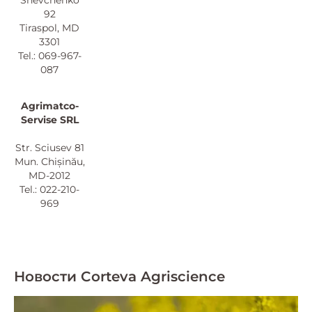
Shevchenko
92
Tiraspol, MD
3301
Tel.: 069-967-
087
Agrimatco-
Servise SRL
Str. Sciusev 81
Mun. Chișinău,
MD-2012
Tel.: 022-210-
969
Новости Corteva Agriscience