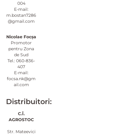
004
E-mail:
m.bostan7286
@gmail.com
Nicolae Focșa
Promotor
pentru Zona
de Sud
Tel.: 060-836-
407
E-mail:
focsa.nk@gm
ail.com
Distribuitori:
C.Î.
AGROSTOC
Str. Mateevici