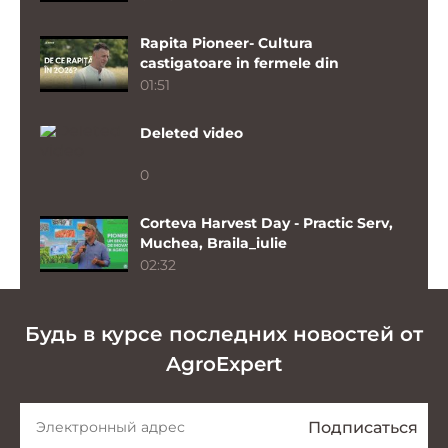
Rapita Pioneer- Cultura
castigatoare in fermele din
Moldova!
01:51
Deleted video
0
Corteva Harvest Day - Practic Serv,
Muchea, Braila_iulie
02:32
Hibrizii de rapita Pioneer - genetica
Будь в курсе последних новостей от
performanta, adaptata fermelor din
Romania_ Silviu Drinovan
04:33
AgroExpert
PT315 & PT329 – Performanta
confirmata si rezultate constante,
sezon dupa sezon_Andrei Ciocoiu
02:58