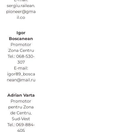
sergiu.railean.
pioneer@gma
il.co
Igor
Boscanean
Promotor
Zona Centru
Tel.: 068-530-
307
E-mail:
igor89_bosca
nean@mail.ru
Adrian Varta
Promotor
pentru Zona
de Centru,
Sud-Vest
Tel.: 069-884-
405