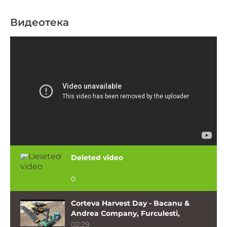
Видеотека
Deleted video
0
Corteva Harvest Day - Bacanu &
Andrea Company, Furculesti,
Teleorman_iulie
02:29