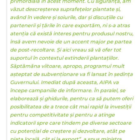
primordială în acest moment. Cu siguranță, am
văzut descreșterea suprafețelor plantate și,
având în vedere și soiurile, dar și discuțiile cu
partenerii și țările în care exportăm, ni s-a atras
atenția că există interes pentru produsul nostru,
însă avem nevoie de un accent major pe partea
de post-recoltare. Și aici vreau să vă ofer tot
suportul în contextul extinderii plantațiilor.
Săptămâna viitoare, apropo, programul mult
așteptat de subvenționare va fi lansat în ședința
Guvernului. Imediat după aceasta, AIPA va
începe campaniile de informare. În paralel, se
elaborează și ghidurile, pentru ca să putem oferi
posibilitatea de a trece cât mai rapid la investiții
pentru competitivitate și pentru a atinge
indicatorii spre care tindem pe diverse sectoare
cu potențial de creștere și dezvoltare, atât pe
piața locală, cât și la export”, a spus ministra.