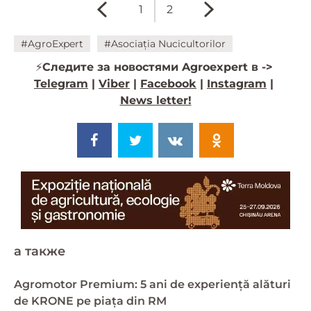
1
2
#AgroExpert
#Asociația Nucicultorilor
⚡️
Следите за новостями Agroexpert в ->
Telegram
|
Viber
|
Facebook
|
Instagram
|
News letter!
a также
Agromotor Premium: 5 ani de experiență alături
de KRONE pe piața din RM