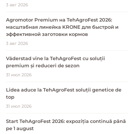
3 авг 2026
Agromotor Premium на TehAgroFest 2026:
масштабная линейка KRONE для быстрой и
эффективной заготовки кормов
3 авг 2026
Väderstad vine la TehAgroFest cu soluții
premium și reduceri de sezon
31 июл 2026
Lidea aduce la TehAgroFest soluții genetice de
top
31 июл 2026
Start TehAgroFest 2026: expoziția continuă până
pe 1 august