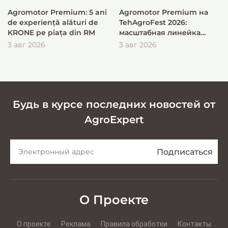
Agromotor Premium: 5 ani
Agromotor Premium на
de experiență alături de
TehAgroFest 2026:
KRONE pe piața din RM
масштабная линейка
KRONE для быстрой и
3 авг 2026
3 авг 2026
эффективной заготовки
кормов
Будь в курсе последних новостей от
AgroExpert
О Проекте
О проекте
Реклама
Правила обработки
Контакты