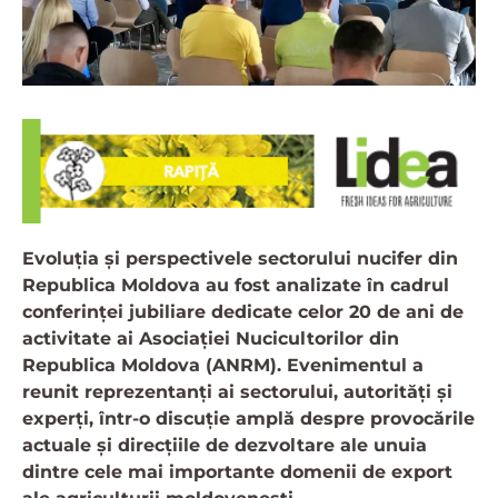
Evoluția și perspectivele sectorului nucifer din
Republica Moldova au fost analizate în cadrul
conferinței jubiliare dedicate celor 20 de ani de
activitate ai Asociației Nucicultorilor din
Republica Moldova (ANRM). Evenimentul a
reunit reprezentanți ai sectorului, autorități și
experți, într-o discuție amplă despre provocările
actuale și direcțiile de dezvoltare ale unuia
dintre cele mai importante domenii de export