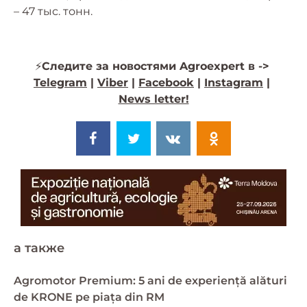
– 47 тыс. тонн.
⚡️
Следите за новостями Agroexpert в ->
Telegram
|
Viber
|
Facebook
|
Instagram
|
News letter!
a также
Agromotor Premium: 5 ani de experiență alături
de KRONE pe piața din RM