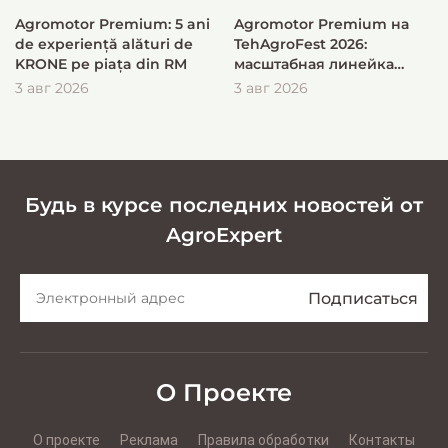
Agromotor Premium: 5 ani
Agromotor Premium на
de experiență alături de
TehAgroFest 2026:
KRONE pe piața din RM
масштабная линейка
KRONE для быстрой и
3 авг 2026
3 авг 2026
эффективной заготовки
кормов
Будь в курсе последних новостей от
AgroExpert
О Проекте
О проекте
Реклама
Правила обработки
Контакты