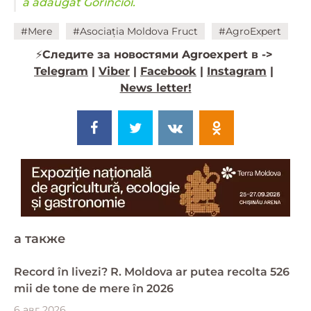
a adăugat Gorincioi.
#Mere
#Asociația Moldova Fruct
#AgroExpert
⚡️
Следите за новостями Agroexpert в ->
Telegram
|
Viber
|
Facebook
|
Instagram
|
News letter!
a также
Record în livezi? R. Moldova ar putea recolta 526
mii de tone de mere în 2026
6 авг 2026