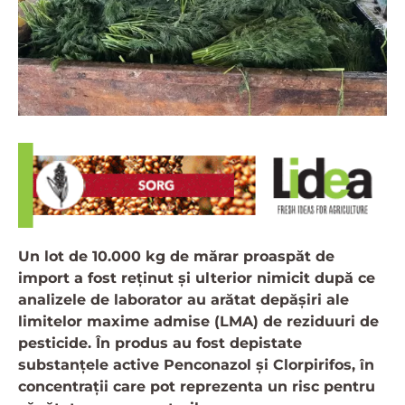
Un lot de 10.000 kg de mărar proaspăt de
import a fost reținut și ulterior nimicit după ce
analizele de laborator au arătat depășiri ale
limitelor maxime admise (LMA) de reziduuri de
pesticide. În produs au fost depistate
substanțele active Penconazol și Clorpirifos, în
concentrații care pot reprezenta un risc pentru