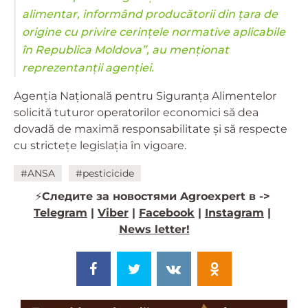
alimentar, informând producătorii din țara de
origine cu privire cerințele normative aplicabile
în Republica Moldova”, au menționat
reprezentanții agenției.
Agenția Națională pentru Siguranța Alimentelor
solicită tuturor operatorilor economici să dea
dovadă de maximă responsabilitate și să respecte
cu strictețe legislația în vigoare.
#ANSA
#pesticicide
⚡️
Следите за новостями Agroexpert в ->
Telegram
|
Viber
|
Facebook
|
Instagram
|
News letter!