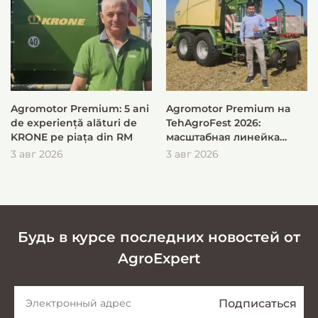
Agromotor Premium: 5 ani
Agromotor Premium на
de experiență alături de
TehAgroFest 2026:
KRONE pe piața din RM
масштабная линейка
KRONE для быстрой и
3 авг 2026
3 авг 2026
эффективной заготовки
кормов
Будь в курсе последних новостей от
AgroExpert