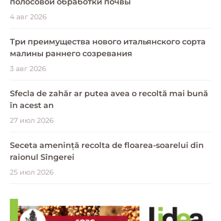
полосовой обработки почвы
4 авг 2026
Три преимущества нового итальянского сорта
малины раннего созревания
3 авг 2026
Sfecla de zahăr ar putea avea o recoltă mai bună
în acest an
27 июл 2026
Seceta amenință recolta de floarea-soarelui din
raionul Sîngerei
25 июл 2026