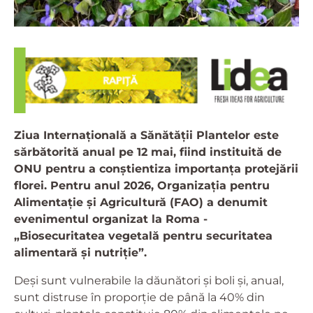
Ziua Internațională a Sănătății Plantelor este
sărbătorită anual pe 12 mai, fiind instituită de
ONU pentru a conștientiza importanța protejării
florei.
Pentru anul 2026, Organizația pentru
Alimentație și Agricultură (FAO) a denumit
evenimentul organizat la Roma -
„Biosecuritatea vegetală pentru securitatea
alimentară și nutriție”.
Deși sunt vulnerabile la dăunători și boli și, anual,
sunt distruse în proporție de până la 40% din