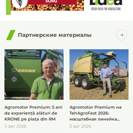
Партнерские материалы
Agromotor Premium: 5 ani
Agromotor Premium на
de experiență alături de
TehAgroFest 2026:
KRONE pe piața din RM
масштабная линейка
KRONE для быстрой и
3 авг 2026
3 авг 2026
эффективной заготовки