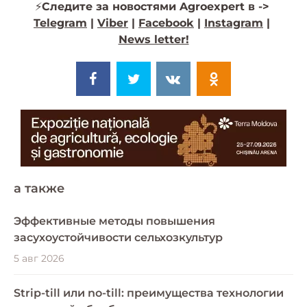
⚡️
Следите за новостями Agroexpert в ->
Telegram
|
Viber
|
Facebook
|
Instagram
|
News letter!
a также
Эффективные методы повышения
засухоустойчивости сельхозкультур
5 авг 2026
Strip-till или no-till: преимущества технологии