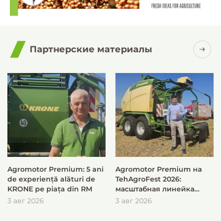
Партнерские материалы
Agromotor Premium: 5 ani
Agromotor Premium на
de experiență alături de
TehAgroFest 2026:
KRONE pe piața din RM
масштабная линейка
KRONE для быстрой и
3 авг 2026
3 авг 2026
эффективной заготовки
кормов