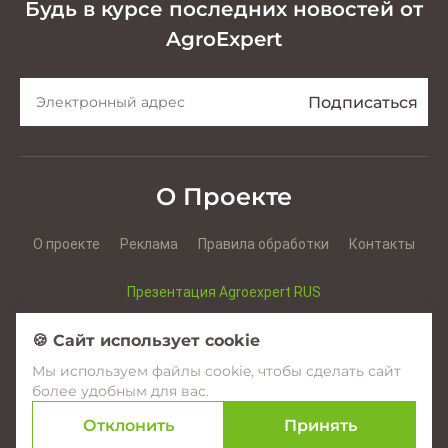
Будь в курсе последних новостей от
AgroExpert
О Проекте
О проекте
Реклама
Правила обработки
Контакты
Презентация Agroexpert RUS
Презентация Agroexpert RO
🍪 Сайт использует cookie
Мы используем файлы cookie, чтобы сделать сайт
Facebook
YouTube
Instagram
более удобным для вас.
Отклонить
Принять
© 2017–2026 Agroexpert.md