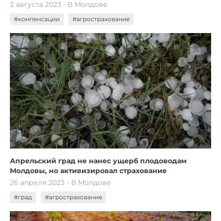
2 августа 2023 - В Молдове
#компенсации
#агрострахование
Апрельский град не нанес ущерб плодоводам
Молдовы, но активизировал страхование
26 апреля 2023 - В Молдове
#град
#агрострахование