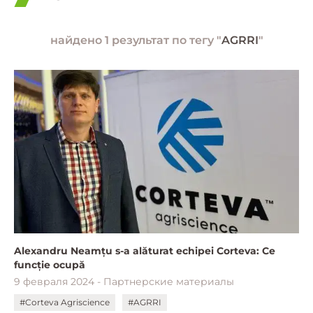
найдено 1 результат по тегу "
AGRRI
"
Alexandru Neamțu s-a alăturat echipei Corteva: Ce
funcție ocupă
9 февраля 2024 - Партнерские материалы
#Corteva Agriscience
#AGRRI