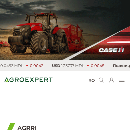
.0493 MDL
0.0043
USD
17.3737 MDL
0.0045
Пшеница
RO
AGRRI