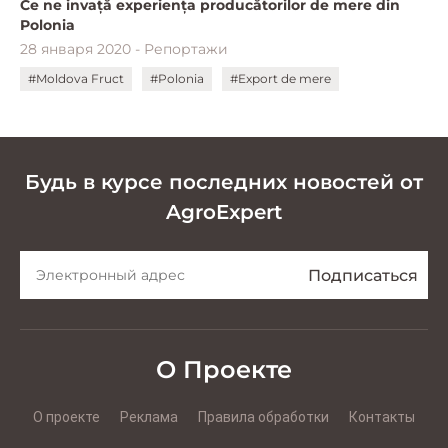
Ce ne invață experiența producătorilor de mere din
Polonia
28 января 2020 - Репортажи
#Moldova Fruct
#Polonia
#Export de mere
Будь в курсе последних новостей от
AgroExpert
О Проекте
О проекте
Реклама
Правила обработки
Контакты