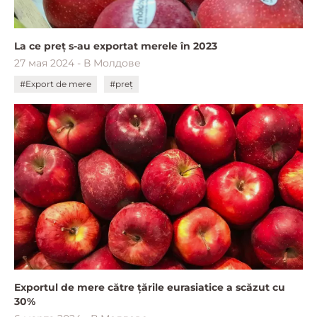
La ce preț s-au exportat merele în 2023
27 мая 2024 - В Молдове
#Export de mere
#preț
Exportul de mere către țările eurasiatice a scăzut cu
30%