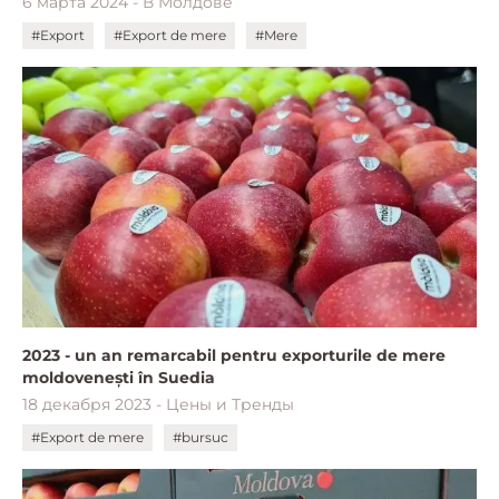
6 марта 2024 - В Молдове
#Export
#Export de mere
#Mere
2023 - un an remarcabil pentru exporturile de mere
moldovenești în Suedia
18 декабря 2023 - Цены и Тренды
#Export de mere
#bursuc