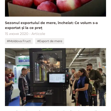
Sezonul exportului de mere, încheiat: Ce volum s-a
exportat și la ce preț
15 июня 2020 - Articole
#Moldova Fruct
#Export de mere