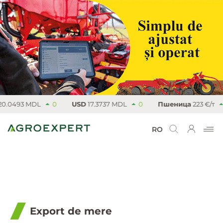
493 MDL
0
USD
17.3737 MDL
0
Пшеница
223 €/т
3.25
RO
Export de mere