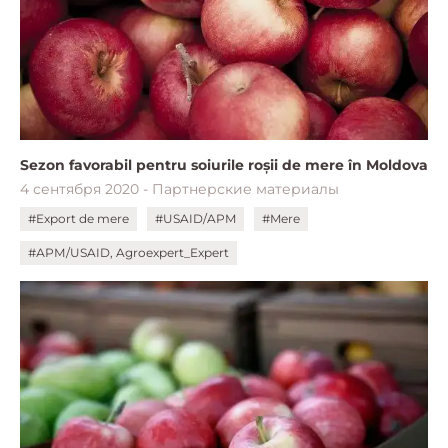
Sezon favorabil pentru soiurile roșii de mere în Moldova
4 сентября 2020 - Партнерские материалы
#Export de mere
#USAID/APM
#Mere
#АРМ/USAID, Agroexpert_Expert