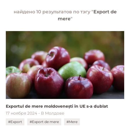
найдено 10 результатов по тэгу "
Export de
mere
"
Exportul de mere moldovenești în UE s-a dublat
17 ноября 2024 - В Молдове
#Export
#Export de mere
#Mere