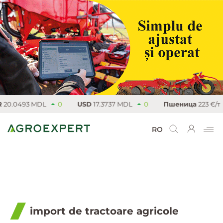
20.0493 MDL
0
USD
17.3737 MDL
0
Пшеница
223 €/т
RO
import de tractoare agricole