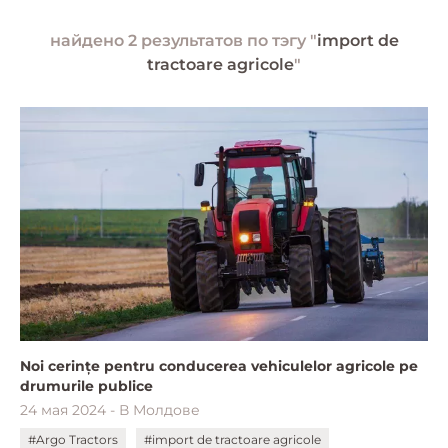
найдено 2 результатов по тэгу "
import de
tractoare agricole
"
Noi cerințe pentru conducerea vehiculelor agricole pe
drumurile publice
24 мая 2024 - В Молдове
#Argo Tractors
#import de tractoare agricole