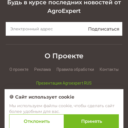
Будь в курсе последних новостей от
AgroExpert
О Проекте
О проекте
Реклама
Правила обработки
Контакты
Презентация Agroexpert RUS
Презентация Agroexpert RO
🍪 Сайт использует cookie
Мы используем файлы cookie, чтобы сделать сайт
Facebook
YouTube
Instagram
более удобным для вас.
Отклонить
Принять
© 2017–2026 Agroexpert.md