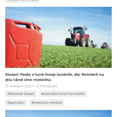
Slusari: Peste o lună încep lucrările, dar fermierii nu
știu când vine motorina
15 января 2024 - В Молдове
#Alexandr Slusari
#Asociația Forța Fermierilor
#agricultor
#motorina română