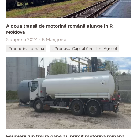
A doua tranșă de motorină română ajunge în R.
Moldova
5 апреля 2024 - В Молдове
#motorina română
#Produsul Capital Circulant Agricol
Fermierii din trei raioane au primit motorina română.