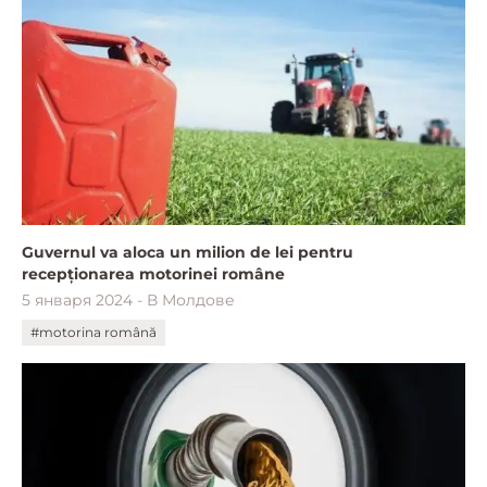
Guvernul va aloca un milion de lei pentru
recepționarea motorinei române
5 января 2024 - В Молдове
#motorina română