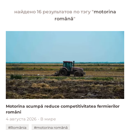
найдено 16 результатов по тэгу "
motorina
română
"
Motorina scumpă reduce competitivitatea fermierilor
români
4 августа 2026 - В мире
#România
#motorina română