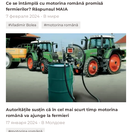
Ce se întâmplă cu motorina română promisă
fermierilor? Răspunsul MAIA
7 февраля 2024 - В мире
#Vladimir Bolea
#motorina română
Autoritățile susțin că în cel mai scurt timp motorina
română va ajunge la fermieri
17 января 2024 - В Молдове
#motorina română