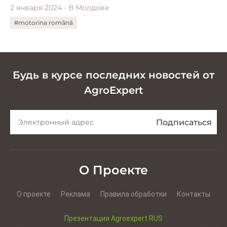
2 января 2024 - В Молдове
#motorina română
Будь в курсе последних новостей от
AgroExpert
О Проекте
О проекте
Реклама
Правила обработки
Контакты
Презентация Agroexpert RUS