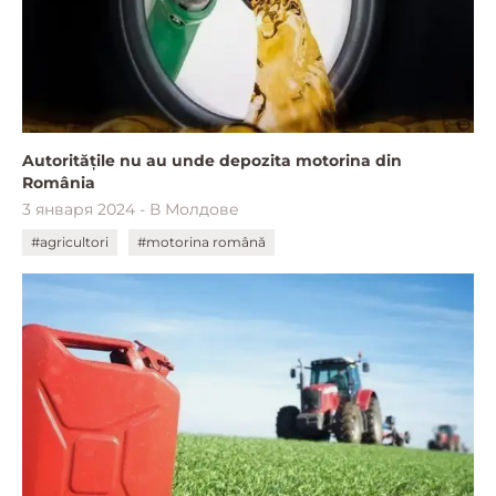
Autoritățile nu au unde depozita motorina din
România
3 января 2024 - В Молдове
#agricultori
#motorina română