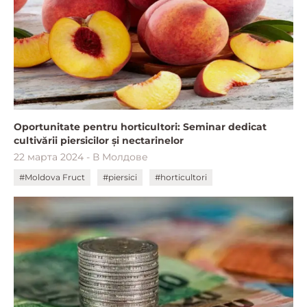
Oportunitate pentru horticultori: Seminar dedicat
cultivării piersicilor și nectarinelor
22 марта 2024 - В Молдове
#Moldova Fruct
#piersici
#horticultori