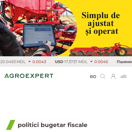
20.0493 MDL
0.0043
USD
17.3737 MDL
0.0045
Пшениц
RO
politici bugetar fiscale