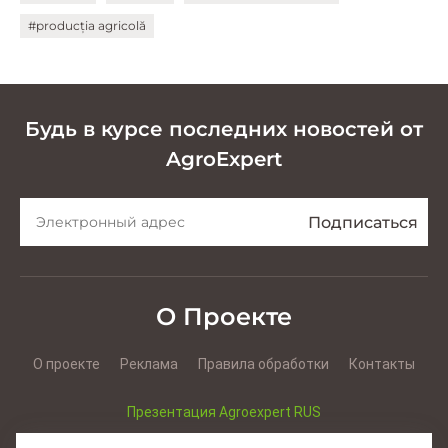
#producția agricolă
Будь в курсе последних новостей от
AgroExpert
О Проекте
О проекте
Реклама
Правила обработки
Контакты
Презентация Agroexpert RUS
Презентация Agroexpert RO