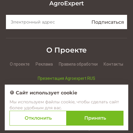
AgroExpert
О Проекте
О проекте
Реклама
Правила обработки
Контакты
Презентация Agroexpert RUS
Презентация Agroexpert RO
🍪 Сайт использует cookie
Мы используем файлы cookie, чтобы сделать сайт
Facebook
YouTube
Instagram
более удобным для вас.
Отклонить
Принять
© 2017–2026 Agroexpert.md
Создание сайтов в Молдове –
amigo.studio