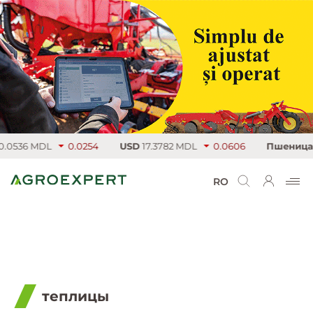
0536 MDL
0.0254
USD
17.3782 MDL
0.0606
Пшеница
2
RO
теплицы