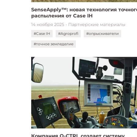
SenseApply™: новая технология точног
распыления от Case IH
14 ноября 2025 - Партнерские материалы
#Case IH
#Agroprofi
#опрыскиватели
#точное земледелие
Компания Q-CTRL создает систему