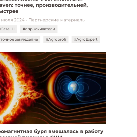
aven: точнее, производительней,
ыстрее
1 июля 2024 - Партнерские материалы
#Case IH
#опрыскиватели
#точное земледелие
#Agroprofi
#AgroExpert
еомагнитная буря вмешалась в работу