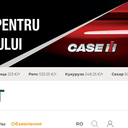
Рапс
533.25 €/т
Кукуруза
248.25 €/т
Сахар
503.4 €/т
Bre
лы
Объявления
RO