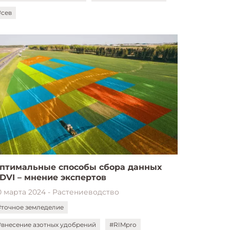
#сев
птимальные способы сбора данных
DVI – мнение экспертов
0 марта 2024 - Растениеводство
#точное земледелие
#внесение азотных удобрений
#RIMpro