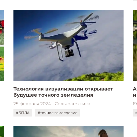
Технология визуализации открывает
А
будущее точного земледелия
и
25 февраля 2024 - Сельхозтехника
1
#БПЛА
#точное земледелие