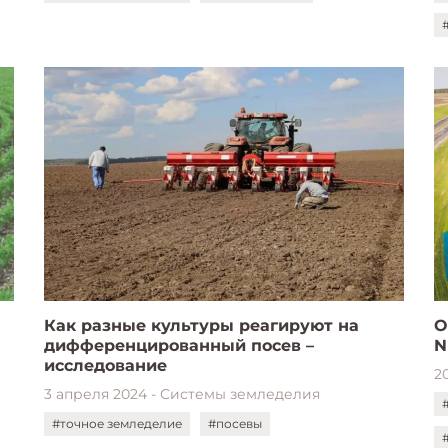
Как разные культуры реагируют на
О
дифференцированный посев –
N
исследование
2
3 апреля 2024 - Системы земледелия
#точное земледелие
#посевы