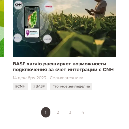
BASF xarvio расширяет возможности
подключения за счет интеграции с CNH
14 декабря 2023 - Сельхозтехника
#CNH
#BASF
#точное земледелие
1
2
3
4