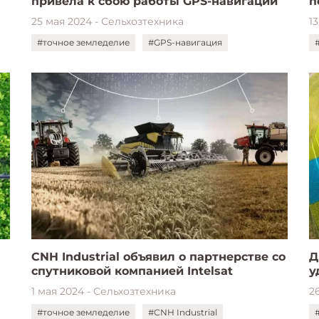
привела к сбою работы GPS-навигации
п
25 мая 2024 - Сельхозтехника
1
#точное земледелие
#GPS-навигация
CNH Industrial объявил о партнерстве со
Д
спутниковой компанией Intelsat
у
1 мая 2024 - Сельхозтехника
2
#точное земледелие
#CNH Industrial