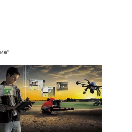
лие
"