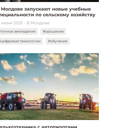
 Молдове запускают новые учебные
пециальности по сельскому хозяйству
9 июня 2025 - В Молдове
#точное земледелие
#орошение
#цифровые технологии
#обучение
ельхозтехника с автопилотами