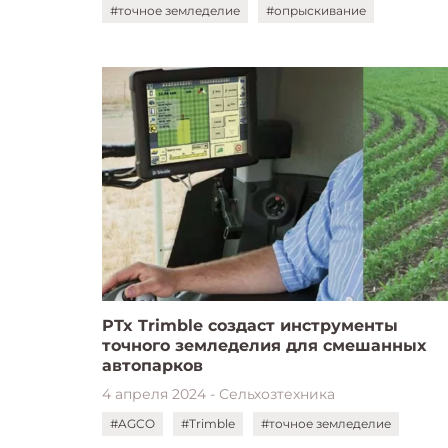
#точное земледелие
#опрыскивание
PTx Trimble создаст инструменты
точного земледелия для смешанных
автопарков
4 апреля 2024 - Сельхозтехника
#AGCO
#Trimble
#точное земледелие