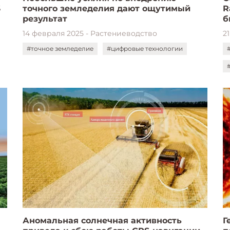
S
точного земледелия дают ощутимый
R
результат
б
14 февраля 2025 - Растениеводство
2
#точное земледелие
#цифровые технологии
Аномальная солнечная активность
Г