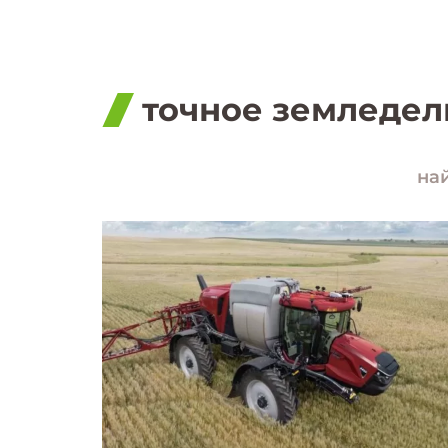
точное земледел
най