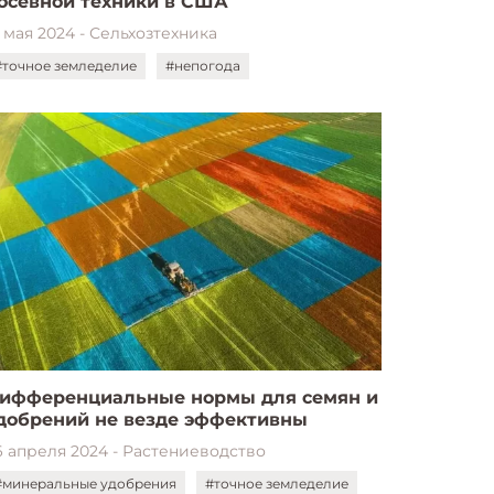
осевной техники в США
3 мая 2024 - Сельхозтехника
#точное земледелие
#непогода
ифференциальные нормы для семян и
добрений не везде эффективны
6 апреля 2024 - Растениеводство
#минеральные удобрения
#точное земледелие