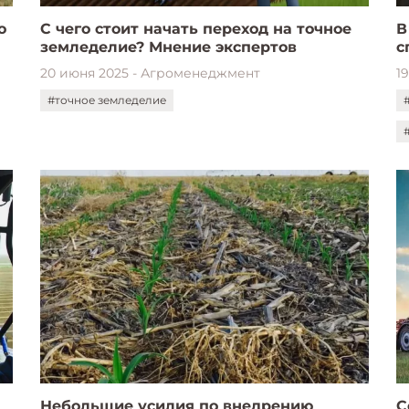
о
С чего стоит начать переход на точное
В
земледелие? Мнение экспертов
с
20 июня 2025 - Агроменеджмент
1
#точное земледелие
Небольшие усилия по внедрению
С