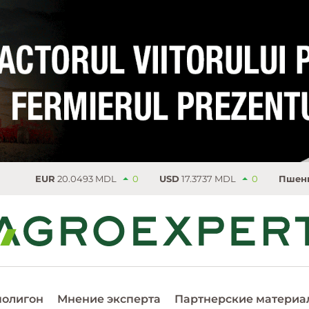
0493 MDL
0
USD
17.3737 MDL
0
Пшеница
223 €/т
полигон
Мнение эксперта
Партнерские материа