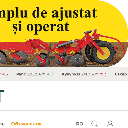
.25 €/т
3
Кукуруза
246.5 €/т
3
Сахар
486.9 €/т
9
лы
Объявления
RO