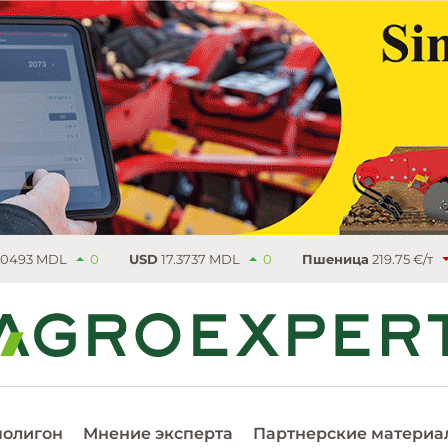
USD
17.3737 MDL
0
Пшеница
219.75 €/т
4.5
Рапс
526
полигон
Мнение эксперта
Партнерские материа