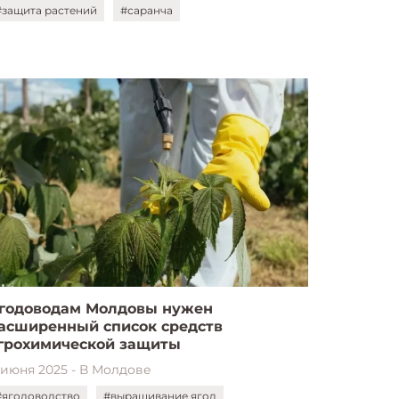
#защита растений
#саранча
годоводам Молдовы нужен
асширенный список средств
грохимической защиты
1 июня 2025 - В Молдове
#ягодоводство
#выращивание ягод