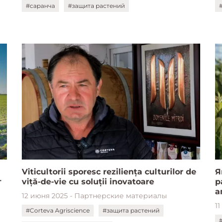
#саранча
#защита растений
Viticultorii sporesc reziliența culturilor de
Я
т
viță-de-vie cu soluții inovatoare
р
а
12 июня 2025 - Партнерские материалы
1
#Corteva Agriscience
#защита растений