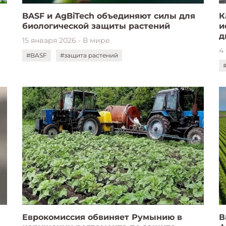
BASF и AgBiTech объединяют силы для
К
биологической защиты растений
и
д
15 января 2026 - В мире
4
#BASF
#защита растений
Еврокомиссия обвиняет Румынию в
В