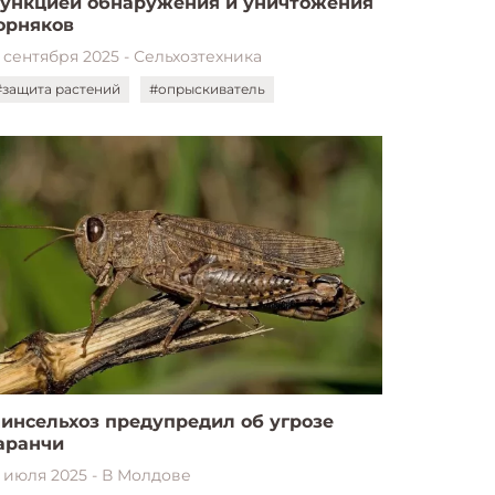
ункцией обнаружения и уничтожения
орняков
1 сентября 2025 - Сельхозтехника
#защита растений
#опрыскиватель
инсельхоз предупредил об угрозе
аранчи
1 июля 2025 - В Молдове