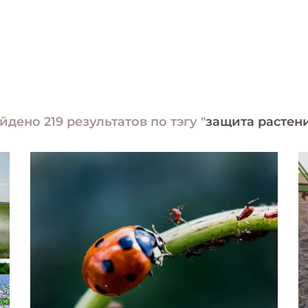
йдено 219 результатов по тэгу "
защита растен