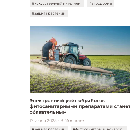
#искусственный интеллект
#агродроны
#защита растений
Электронный учёт обработок
фитосанитарными препаратами стане
обязательным
17 июля 2025 - В Молдове
#защита растений
#фитосанитарный контроль