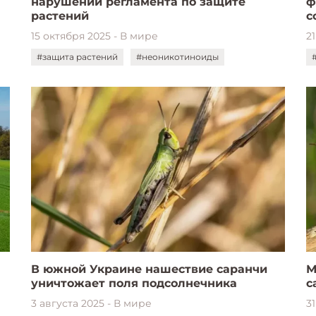
нарушении регламента по защите
ф
растений
с
15 октября 2025 - В мире
2
#защита растений
#неоникотиноиды
В южной Украине нашествие саранчи
М
уничтожает поля подсолнечника
с
3 августа 2025 - В мире
3