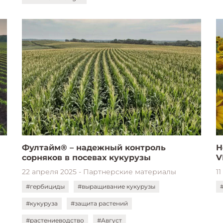
Фултайм® – надежный контроль
Н
сорняков в посевах кукурузы
V
22 апреля 2025 - Партнерские материалы
1
#гербициды
#выращивание кукурузы
#кукуруза
#защита растений
#растениеводство
#Август