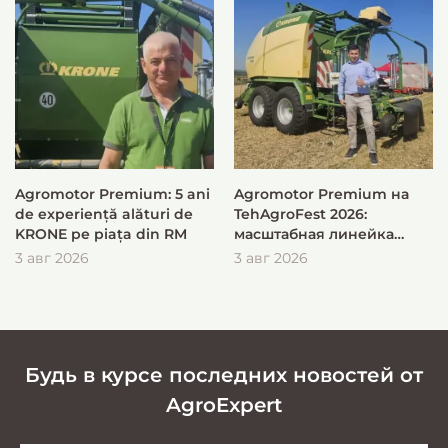
Agromotor Premium: 5 ani
Agromotor Premium на
de experiență alături de
TehAgroFest 2026:
KRONE pe piața din RM
масштабная линейка
KRONE для быстрой и
3 авг 2026
3 авг 2026
эффективной заготовки
кормов
Будь в курсе последних новостей от
AgroExpert