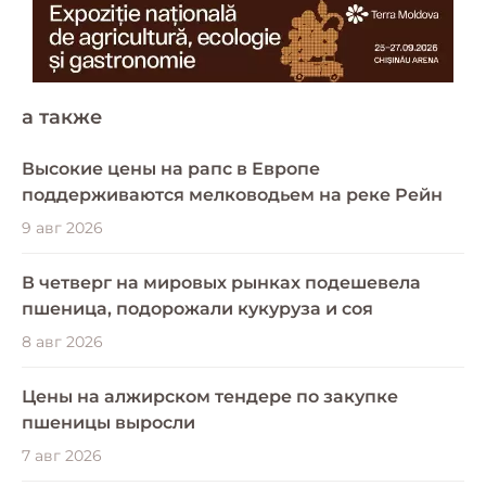
a также
Высокие цены на рапс в Европе
поддерживаются мелководьем на реке Рейн
9 авг 2026
В четверг на мировых рынках подешевела
пшеница, подорожали кукуруза и соя
8 авг 2026
Цены на алжирском тендере по закупке
пшеницы выросли
7 авг 2026