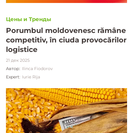
Цены и Тренды
Porumbul moldovenesc rămâne
competitiv, în ciuda provocărilor
logistice
21 дек 2025
Автор:
Ilinca Fiodorov
Expert:
Iurie Rija