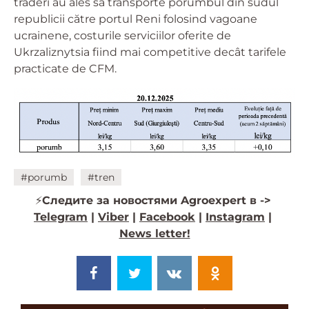
traderi au ales să transporte porumbul din sudul
republicii către portul Reni folosind vagoane
ucrainene, costurile serviciilor oferite de
Ukrzaliznytsia fiind mai competitive decât tarifele
practicate de CFM.
#porumb
#tren
⚡️
Следите за новостями Agroexpert в ->
Telegram
|
Viber
|
Facebook
|
Instagram
|
News letter!