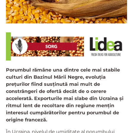
Porumbul rămâne una dintre cele mai stabile
culturi din Bazinul Mării Negre, evoluția
prețurilor fiind susținută mai mult de
constrângeri de ofertă decât de o cerere
accelerată. Exporturile mai slabe din Ucraina și
ritmul lent de recoltare din regiune mențin
interesul cumpărătorilor pentru porumbul de
origine franceză.
În Ucraina, nivelul de umiditate al porumbului