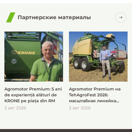
Партнерские материалы
Agromotor Premium: 5 ani
Agromotor Premium на
de experiență alături de
TehAgroFest 2026:
KRONE pe piața din RM
масштабная линейка
KRONE для быстрой и
3 авг 2026
3 авг 2026
эффективной заготовки
кормов