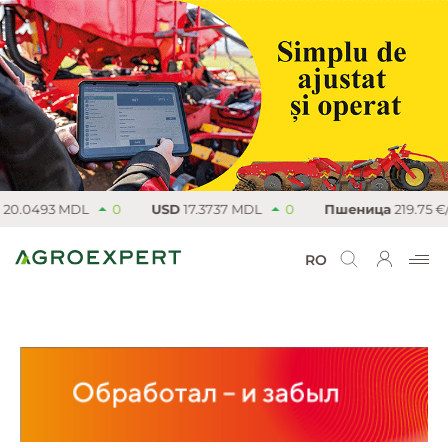
.0493 MDL
0
USD
17.3737 MDL
0
Пшеница
219.75 €/т
RO