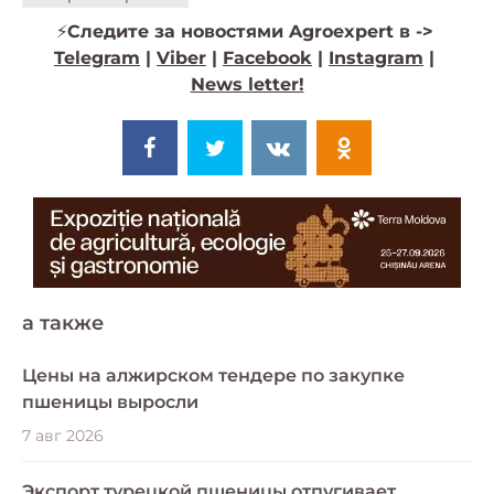
⚡️
Следите за новостями Agroexpert в ->
Telegram
|
Viber
|
Facebook
|
Instagram
|
News letter!
a также
Цены на алжирском тендере по закупке
пшеницы выросли
7 авг 2026
Экспорт турецкой пшеницы отпугивает