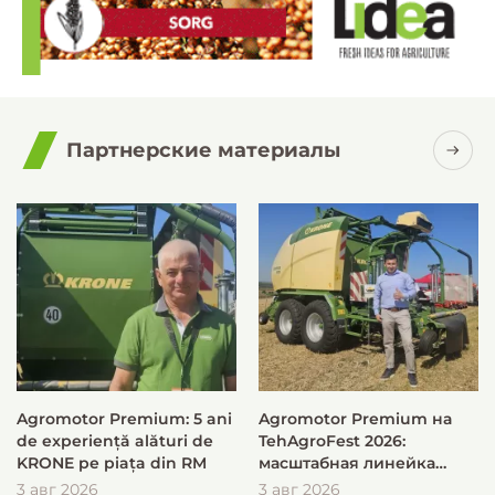
Партнерские материалы
Agromotor Premium: 5 ani
Agromotor Premium на
de experiență alături de
TehAgroFest 2026:
KRONE pe piața din RM
масштабная линейка
KRONE для быстрой и
3 авг 2026
3 авг 2026