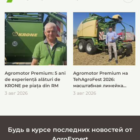
Agromotor Premium: 5 ani
Agromotor Premium на
de experiență alături de
TehAgroFest 2026:
KRONE pe piața din RM
масштабная линейка
KRONE для быстрой и
3 авг 2026
3 авг 2026
эффективной заготовки
кормов
Будь в курсе последних новостей от
AgroExpert