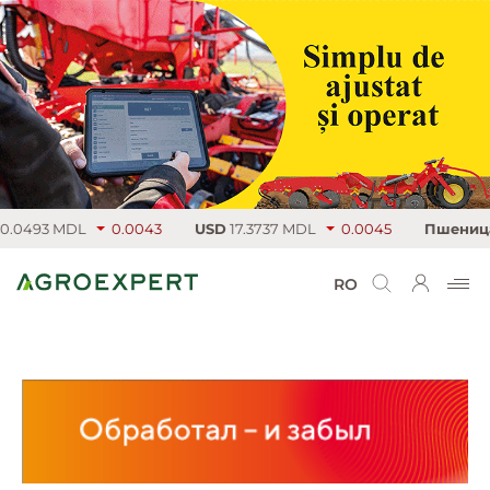
0493 MDL
0.0043
USD
17.3737 MDL
0.0045
Пшеница
21
RO