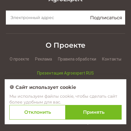
О Проекте
О проекте
Реклама
Правила обработки
Контакты
Презентация Agroexpert RUS
Презентация Agroexpert RO
🍪 Сайт использует cookie
Мы используем файлы cookie, чтобы сделать сайт
Facebook
YouTube
Instagram
более удобным для вас.
Отклонить
Принять
© 2017–2026 Agroexpert.md
Создание сайтов в Молдове –
amigo.studio