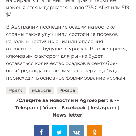
на бирже ICE в Виннипеге практически не
изменяются и держатся около 735 CAD/т или 519
$/т.
В Австралии последние осадки на востоке
страны также улучшили состояние посевов
канолы и частично снизили опасения
относительно будущего урожая. В то же время,
ключевым фактором для рынка будет
оставаться количество осадков в сентябре-
октябре, когда после зимнего периода будет
происходить основное формирование урожая.
#рапс
#Европа
#жара
⚡️
Следите за новостями Agroexpert в ->
Telegram
|
Viber
|
Facebook
|
Instagram
|
News letter!