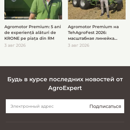
Agromotor Premium: 5 ani
Agromotor Premium на
de experiență alături de
TehAgroFest 2026:
KRONE pe piața din RM
масштабная линейка
KRONE для быстрой и
3 авг 2026
3 авг 2026
эффективной заготовки
кормов
Будь в курсе последних новостей от
AgroExpert