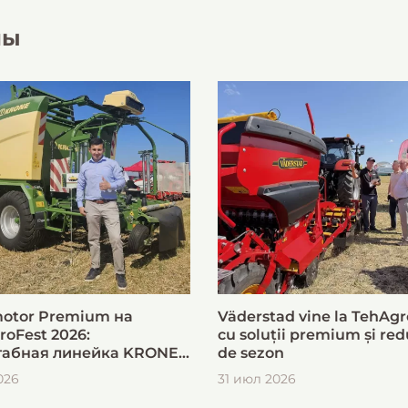
лы
otor Premium на
Väderstad vine la TehAgr
roFest 2026:
cu soluții premium și red
абная линейка KRONE
de sezon
ыстрой и эффективной
026
31 июл 2026
овки кормов