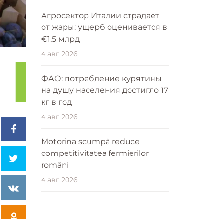
Агросектор Италии страдает
от жары: ущерб оценивается в
€1,5 млрд
4 авг 2026
ФАО: потребление курятины
на душу населения достигло 17
кг в год
4 авг 2026
Motorina scumpă reduce
competitivitatea fermierilor
români
4 авг 2026