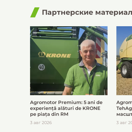
Партнерские материа
Agromotor Premium: 5 ani de
Agrom
experiență alături de KRONE
TehAg
pe piața din RM
масшт
для б
3 авг 2026
3 авг 2
загот