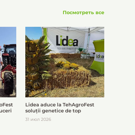
Посмотреть все
oFest
Lidea aduce la TehAgroFest
uceri
soluții genetice de top
31 июл 2026