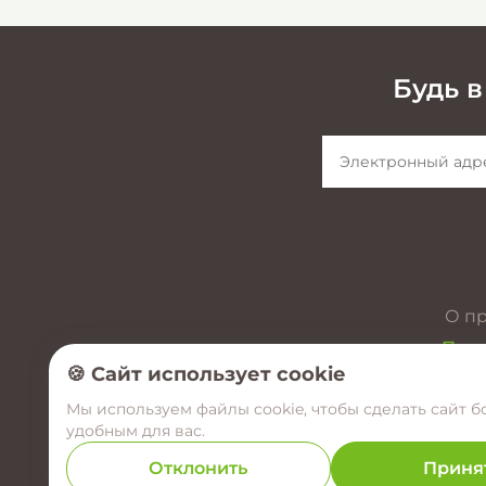
Будь в
О п
През
🍪 Сайт использует cookie
Мы используем файлы cookie, чтобы сделать сайт б
удобным для вас.
Отклонить
Приня