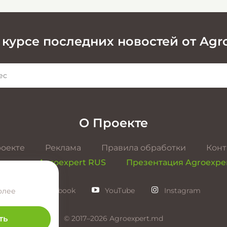
 курсе последних новостей от Agr
О Проекте
роекте
Реклама
Правила обработки
Конт
ентация Agroexpert RUS
Презентация Agroexpe
Facebook
YouTube
Instagram
олее
© 2017–2026 Agroexpert.md
ть