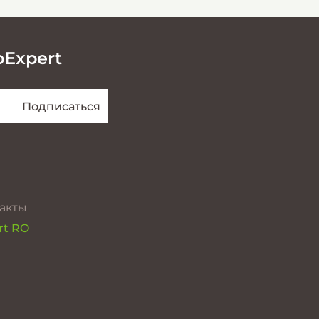
oExpert
акты
rt RO