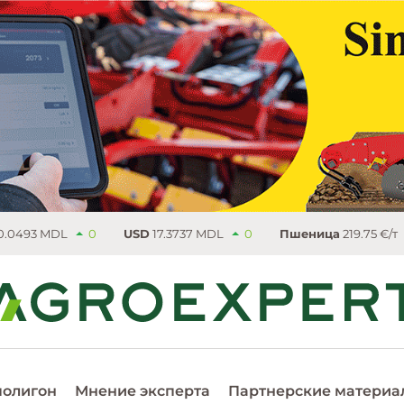
0
USD
17.3737 MDL
0
Пшеница
219.75 €/т
4.5
Рап
полигон
Мнение эксперта
Партнерские материа