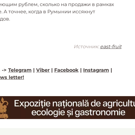
беющим рублем, сколько на продажи в рамках
 А точнее, когда в Румынии иссякнут
дов.
Источник:
east-fruit
 ->
Telegram
|
Viber
|
Facebook
|
Instagram
|
ws letter!