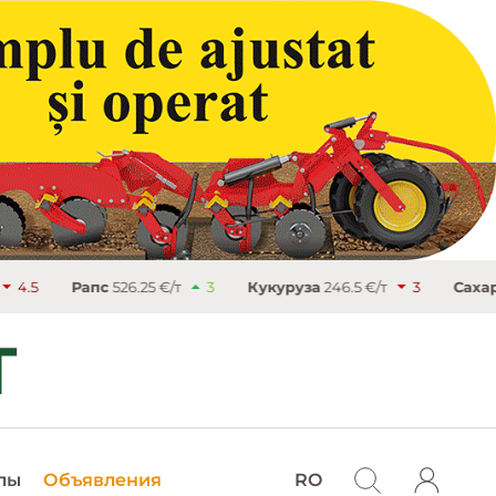
с
526.25 €/т
3
Кукуруза
246.5 €/т
3
Сахар
486.9 €/т
лы
Объявления
RO